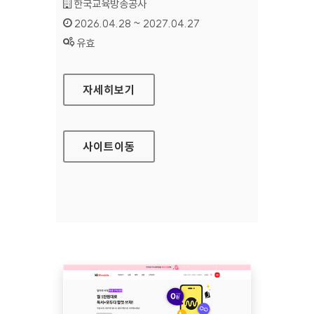
기관명 :
한국교육방송공사
인증기간 :
2026.04.28 ~ 2027.04.27
상태 :
유효
EBS 장애인 서비스
자세히보기
사이트
이동