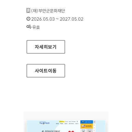
기관명 :
(재)부안군문화재단
인증기간 :
2026.05.03 ~ 2027.05.02
상태 :
유효
부안군문화재단
자세히보기
사이트
이동