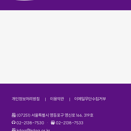
개인정보처리방침
이용약관
이메일무단수집거부
주소
(07251) 서울특별시 영등포구 영신로 166, 319호
전화번호
팩스번호
02-2138-7530
·
02-2138-7533
이메일
kdaa@kdaa.or.kr