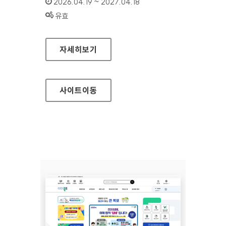
인증기간 :
2026.04.19 ~ 2027.04.18
상태 :
유효
경상북도개발공사 대표
자세히보기
사이트
이동