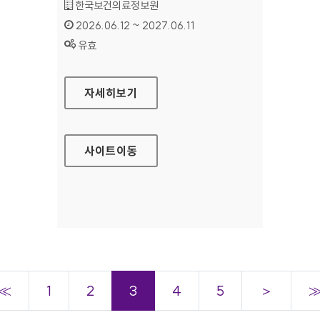
기관명 :
한국보건의료정보원
인증기간 :
2026.06.12 ~ 2027.06.11
상태 :
유효
휴·폐업 의료기관 진료기록보관시스템
자세히보기
사이트
이동
≪
1
2
3
4
5
＞