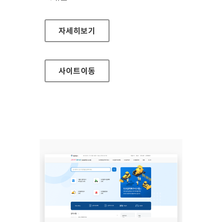
서울안전누리
자세히보기
사이트
이동