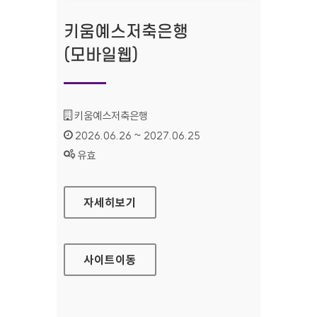
키움예스저축은행
(모바일웹)
기관명 :
키움예스저축은행
인증기간 :
2026.06.26 ~ 2027.06.25
상태 :
유효
키움예스저축은행(모바일웹)
자세히보기
사이트
이동