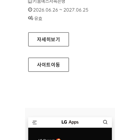
기관명 :
키움예스저축은행
인증기간 :
2026.06.26 ~ 2027.06.25
상태 :
유효
키움예스저축은행
자세히보기
사이트
이동