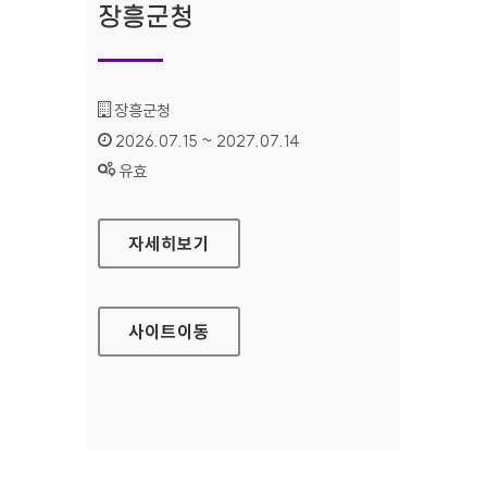
장흥군청
기관명 :
장흥군청
인증기간 :
2026.07.15 ~ 2027.07.14
상태 :
유효
장흥군청
자세히보기
사이트
이동