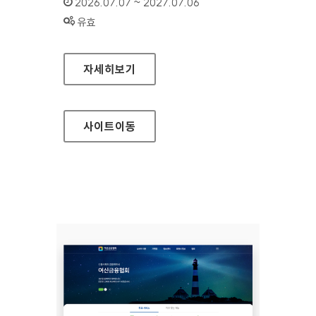
인증기간 :
2026.07.07 ~ 2027.07.06
상태 :
유효
여신금융협회 소비자지원센터
자세히보기
사이트
이동