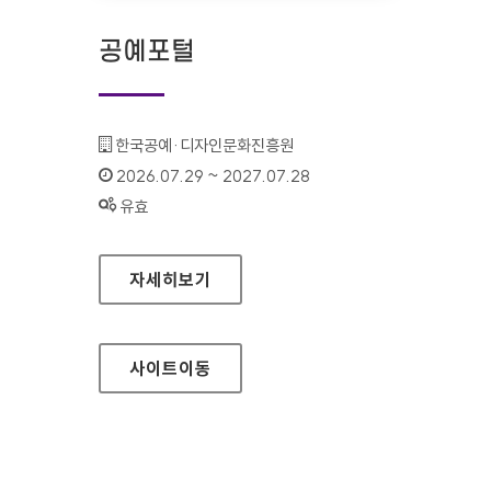
공예포털
기관명 :
한국공예·디자인문화진흥원
인증기간 :
2026.07.29 ~ 2027.07.28
상태 :
유효
공예포털
자세히보기
사이트
이동