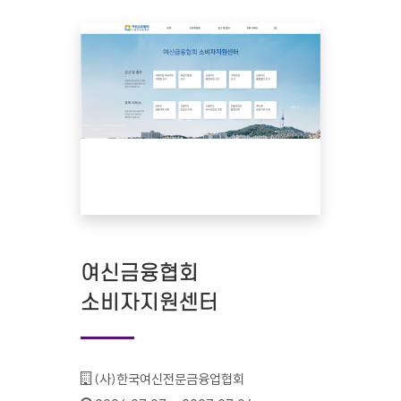
여신금융협회
소비자지원센터
기관명 :
(사)한국여신전문금융업협회