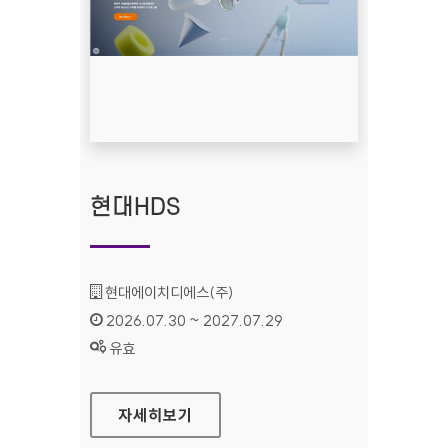
현대HDS
기관명 :
현대에이치디에스(주)
인증기간 :
2026.07.30 ~ 2027.07.29
상태 :
유효
현대HDS
자세히보기