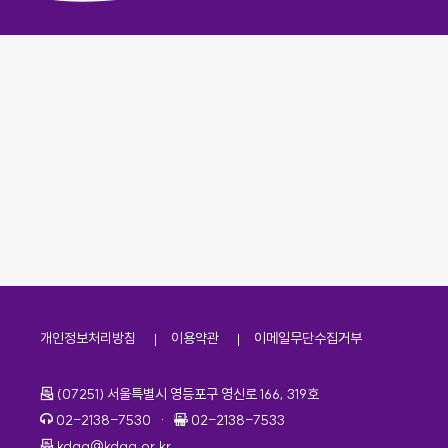
개인정보처리방침
이용약관
이메일무단수집거부
주소
(07251) 서울특별시 영등포구 영신로 166, 319호
전화번호
팩스번호
02-2138-7530
·
02-2138-7533
이메일
kdaa@kdaa.or.kr