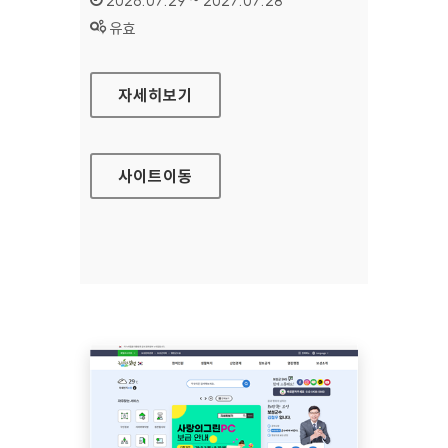
2026.07.29 ~ 2027.07.28
상태 :
유효
방송문화진흥회
자세히보기
사이트
이동