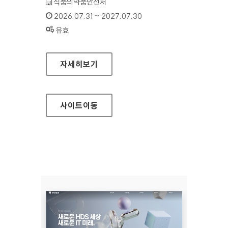
기관명 :
식품의약품안전처
인증기간 :
2026.07.31 ~ 2027.07.30
상태 :
유효
식품안전나라
자세히보기
사이트
이동