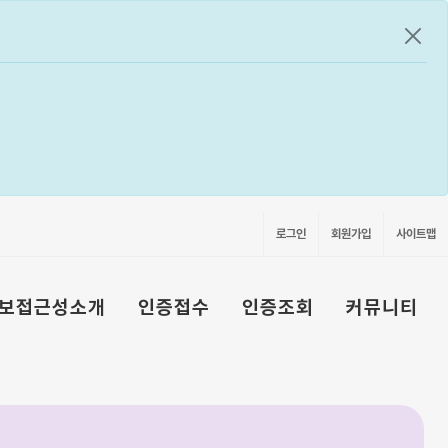
공지
로그인
회원가입
사이트맵
보접근성소개
인증접수
인증조회
커뮤니티