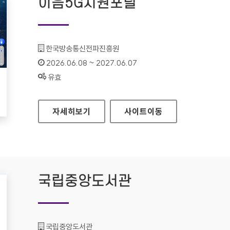
이음5G지원포털
기관명 :
한국방송통신전파진흥원
인증기간 :
2026.06.08 ~ 2027.06.07
상태 :
유효
이음5G지원포털
자세히보기
사이트
이동
국립중앙도서관
기관명 :
국립중앙도서관