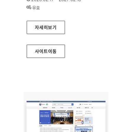
상태 :
유효
보조금통합포털
자세히보기
사이트
이동