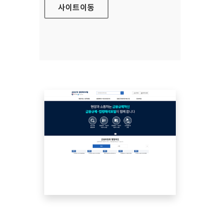
사이트
이동