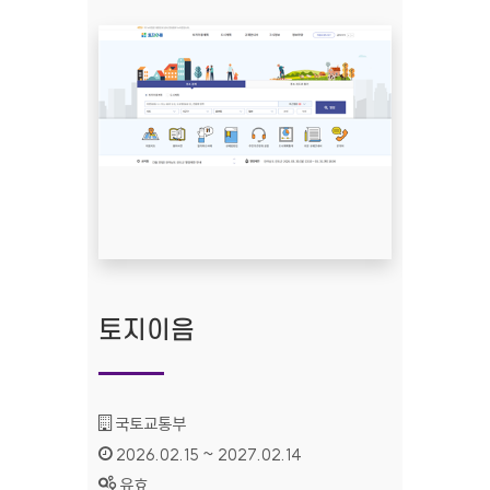
토지이음
기관명 :
국토교통부
인증기간 :
2026.02.15 ~ 2027.02.14
상태 :
유효