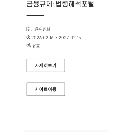
금융규제·법령해석포털
기관명 :
금융위원회
인증기간 :
2026.02.16 ~ 2027.02.15
상태 :
유효
금융규제·법령해석포털
자세히보기
사이트
이동