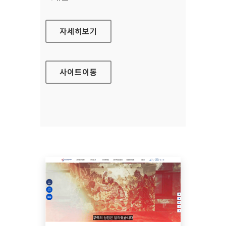
토지이음
자세히보기
사이트
이동