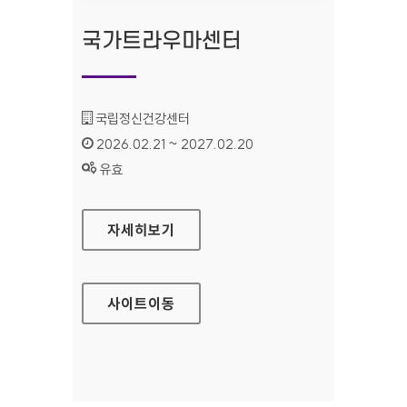
국가트라우마센터
기관명 :
국립정신건강센터
인증기간 :
2026.02.21 ~ 2027.02.20
상태 :
유효
국가트라우마센터
자세히보기
사이트
이동