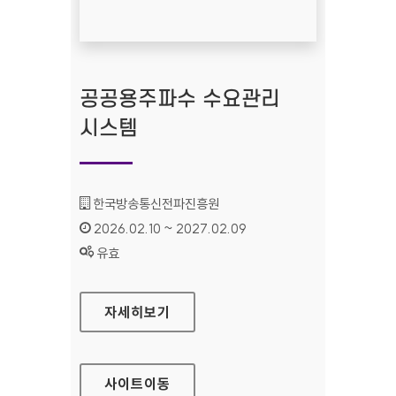
공공용주파수 수요관리
시스템
기관명 :
한국방송통신전파진흥원
인증기간 :
2026.02.10 ~ 2027.02.09
상태 :
유효
공공용주파수 수요관리 시스템
자세히보기
사이트
이동