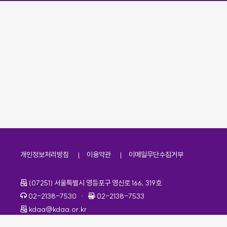
개인정보처리방침
이용약관
이메일무단수집거부
주소
(07251) 서울특별시 영등포구 영신로 166, 319호
전화번호
팩스번호
02-2138-7530
·
02-2138-7533
이메일
kdaa@kdaa.or.kr