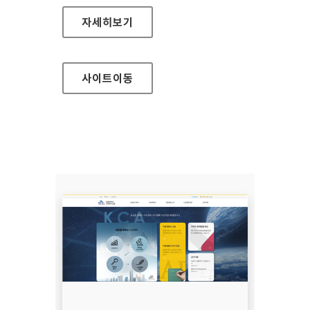
국립부곡병원
자세히보기
사이트
이동