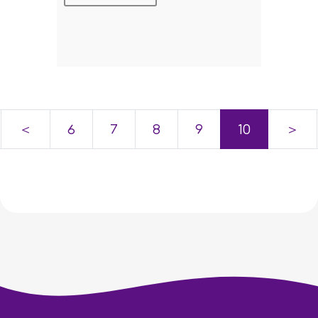
＜
6
7
8
9
10
＞