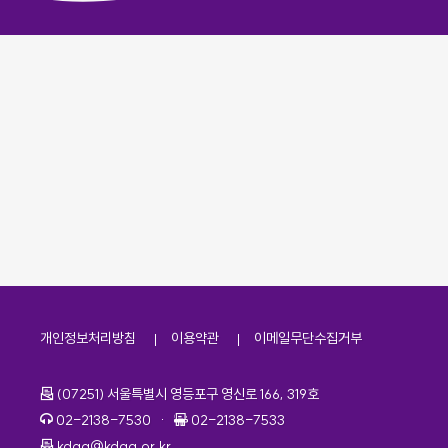
개인정보처리방침
이용약관
이메일무단수집거부
주소
(07251) 서울특별시 영등포구 영신로 166, 319호
전화번호
팩스번호
02-2138-7530
·
02-2138-7533
이메일
kdaa@kdaa.or.kr