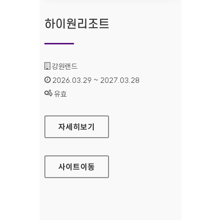
하이원리조트
기관명 :
강원랜드
인증기간 :
2026.03.29 ~ 2027.03.28
상태 :
유효
하이원리조트
자세히보기
사이트
이동