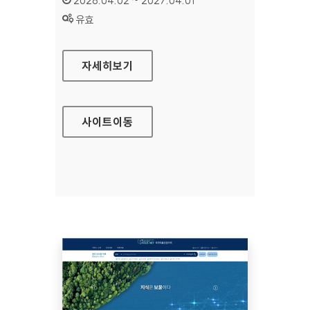
2026.04.02 ~ 2027.04.01
상태 :
유효
보건복지상담센터
자세히보기
사이트
이동