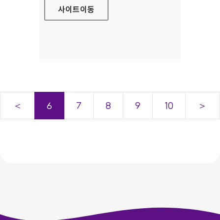
사이트
이동
＜
6
7
8
9
10
＞