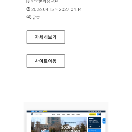
기관명 :
한국문화정보원
인증기간 :
2026.04.15 ~ 2027.04.14
상태 :
유효
지역문화통합정보시스템
자세히보기
사이트
이동