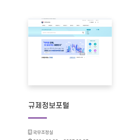
규제정보포털
기관명 :
국무조정실