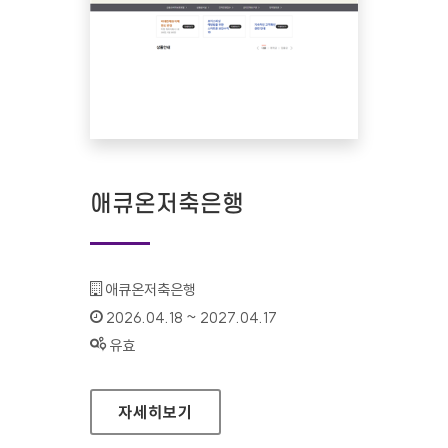
애큐온저축은행
기관명 :
애큐온저축은행
인증기간 :
2026.04.18 ~ 2027.04.17
상태 :
유효
애큐온저축은행
자세히보기