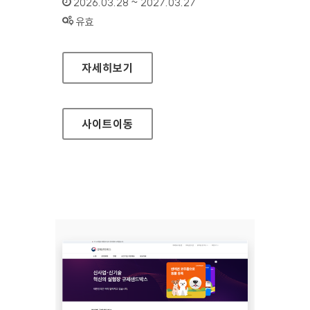
인증기간 :
2026.03.28 ~ 2027.03.27
상태 :
유효
규제정보포털
자세히보기
사이트
이동