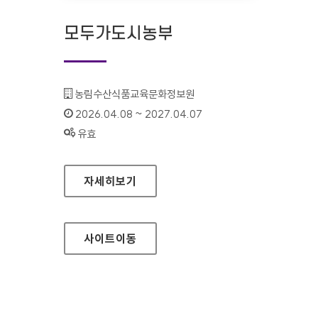
모두가도시농부
기관명 :
농림수산식품교육문화정보원
인증기간 :
2026.04.08 ~ 2027.04.07
상태 :
유효
모두가도시농부
자세히보기
사이트
이동