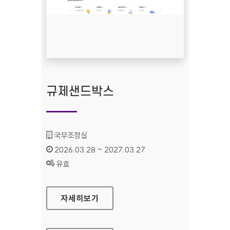
규제샌드박스
기관명 :
국무조정실
인증기간 :
2026.03.28 ~ 2027.03.27
상태 :
유효
규제샌드박스
자세히보기