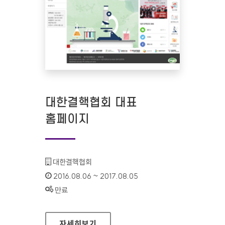
대한결핵협회 대표
홈페이지
기관명 :
대한결핵협회
인증기간 :
2016.08.06 ~ 2017.08.05
상태 :
만료
대한결핵협회 대표 홈페이지
자세히보기