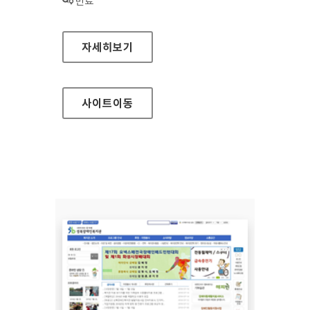
상태 :
만료
라자드코리아자산운용 대표 홈페이지
자세히보기
사이트
이동