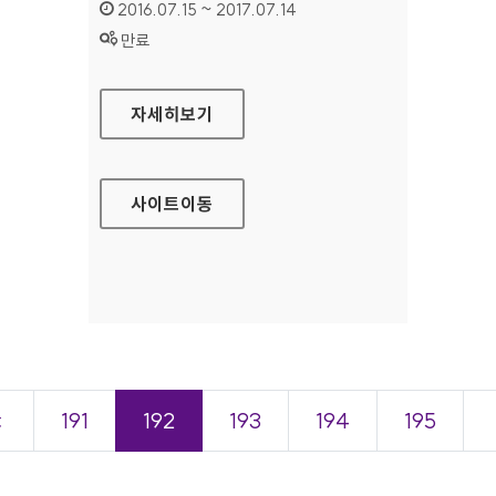
인증기간 :
2016.07.15 ~ 2017.07.14
상태 :
만료
신한카드 가맹점 홈페이지
자세히보기
사이트
이동
＜
191
192
193
194
195