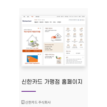
신한카드 가맹점 홈페이지
기관명 :
신한카드 주식회사