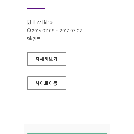
기관명 :
대구시설공단
인증기간 :
2016.07.08 ~ 2017.07.07
상태 :
만료
대구시설공단 이동지원센터 대표 홈페이지
자세히보기
사이트
이동