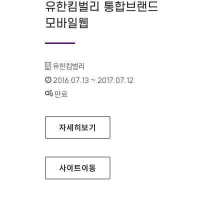
유한킴벌리 통합브랜드
모바일웹
기관명 :
유한킴벌리
인증기간 :
2016.07.13 ~ 2017.07.12
상태 :
만료
유한킴벌리 통합브랜드 모바일웹
자세히보기
사이트
이동