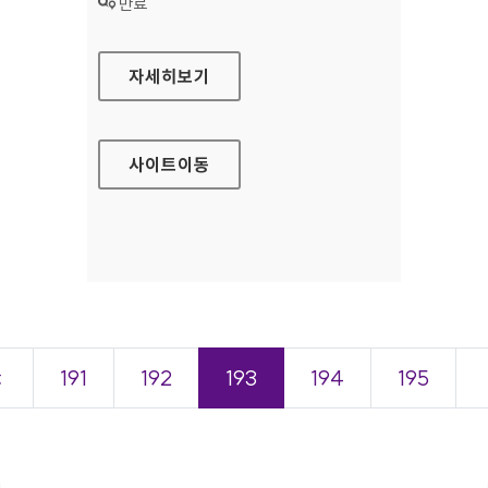
상태 :
만료
카디프손해보험 대표 홈페이지
자세히보기
사이트
이동
＜
191
192
193
194
195