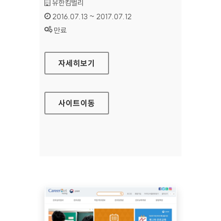
기관명 :
유한킴벌리
인증기간 :
2016.07.13 ~ 2017.07.12
상태 :
만료
유한킴벌리 통합브랜드 대표 홈페이지
자세히보기
사이트
이동