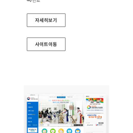
상태 :
만료
국립재활원 대표 홈페이지
자세히보기
사이트
이동