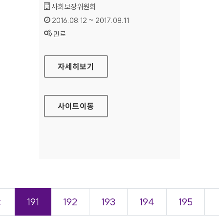
기관명 :
사회보장위원회
인증기간 :
2016.08.12 ~ 2017.08.11
상태 :
만료
사회보장위원회 국문 홈페이지
자세히보기
사이트
이동
＜
191
192
193
194
195