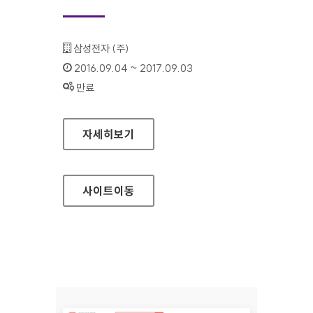
기관명 :
삼성전자 (주)
인증기간 :
2016.09.04 ~ 2017.09.03
상태 :
만료
휴먼테크논문대상 대표 홈페이지
자세히보기
사이트
이동