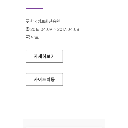
기관명 :
한국정보화진흥원
인증기간 :
2016.04.09 ~ 2017.04.08
상태 :
만료
웹접근성연구소 홈페이지
자세히보기
사이트
이동