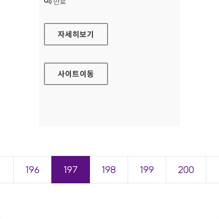
상태 :
만료
삼성전자 비즈니스 가이드라인 대표 홈페이지
자세히보기
사이트
이동
＜
196
197
198
199
200