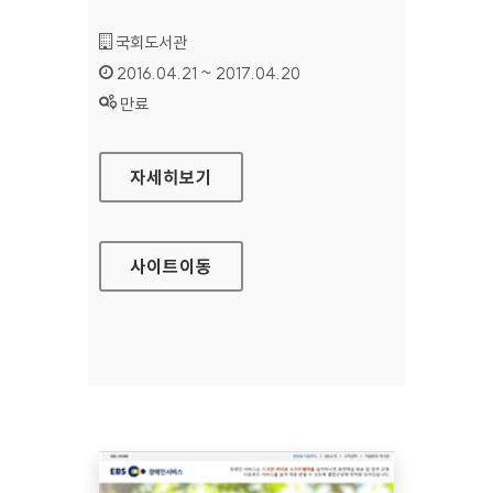
기관명 :
국회도서관
인증기간 :
2016.04.21 ~ 2017.04.20
상태 :
만료
국회도서관 대표 홈페이지
자세히보기
사이트
이동