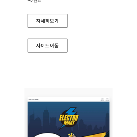
상태 :
만료
완도군청 홈페이지
자세히보기
사이트
이동