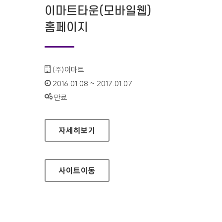
이마트타운(모바일웹)
홈페이지
기관명 :
(주)이마트
인증기간 :
2016.01.08 ~ 2017.01.07
상태 :
만료
이마트타운(모바일웹) 홈페이지
자세히보기
사이트
이동