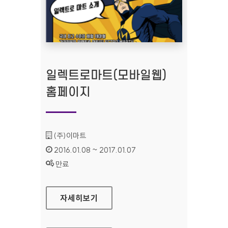
일렉트로마트(모바일웹)
홈페이지
기관명 :
(주)이마트
인증기간 :
2016.01.08 ~ 2017.01.07
상태 :
만료
일렉트로마트(모바일웹) 홈페이지
자세히보기