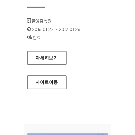
기관명 :
금융감독원
인증기간 :
2016.01.27 ~ 2017.01.26
상태 :
만료
금융감독원 금융상품 통합 비교공시 홈페이지
자세히보기
사이트
이동