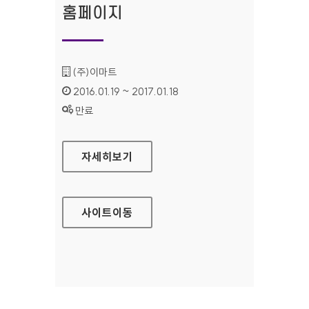
홈페이지
기관명 :
(주)이마트
인증기간 :
2016.01.19 ~ 2017.01.18
상태 :
만료
더라이프(모바일웹) 홈페이지
자세히보기
사이트
이동