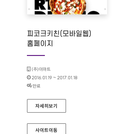
피코크키친(모바일웹)
홈페이지
기관명 :
(주)이마트
인증기간 :
2016.01.19 ~ 2017.01.18
상태 :
만료
피코크키친(모바일웹) 홈페이지
자세히보기
사이트
이동