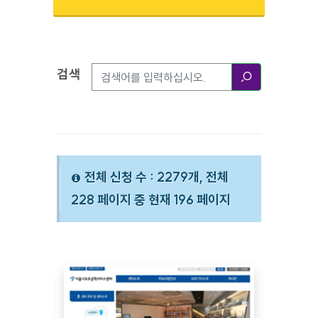
검색
검색옵션
검색
전체 신청 수 : 2279개, 전체
228 페이지 중 현재 196 페이지