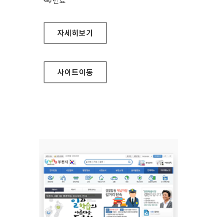
상태 :
만료
공동주택관리 지원센터 대표 홈페이지
자세히보기
사이트
이동