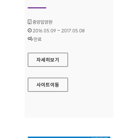
기관명 :
중앙입양원
인증기간 :
2016.05.09 ~ 2017.05.08
상태 :
만료
중앙입양원 대표 홈페이지
자세히보기
사이트
이동