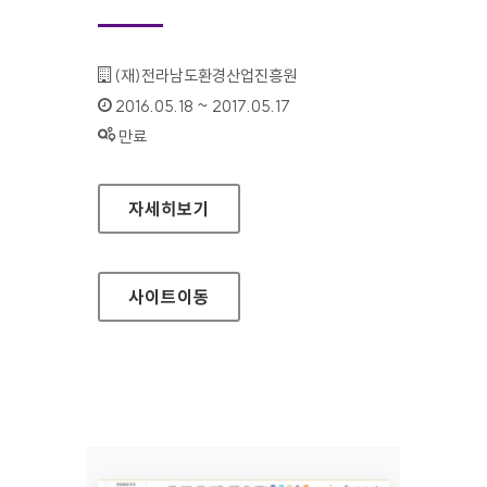
기관명 :
(재)전라남도환경산업진흥원
인증기간 :
2016.05.18 ~ 2017.05.17
상태 :
만료
전라남도환경산업진흥원 대표 홈페이지
자세히보기
사이트
이동