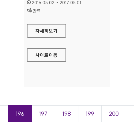
인증기간 :
2016.05.02 ~ 2017.05.01
상태 :
만료
서울장애인종합복지관 대표 홈페이지
자세히보기
사이트
이동
＜
196
197
198
199
200