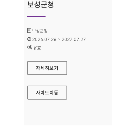
보성군청
기관명 :
보성군청
인증기간 :
2026.07.28 ~ 2027.07.27
상태 :
유효
보성군청
자세히보기
사이트
이동