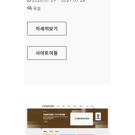
2026.07.29 ~ 2027.07.28
상태 :
유효
공예포털
자세히보기
사이트
이동