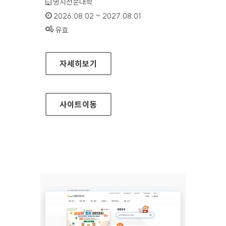
기관명 :
명지전문대학
인증기간 :
2026.08.02 ~ 2027.08.01
상태 :
유효
명지전문대학
자세히보기
사이트
이동