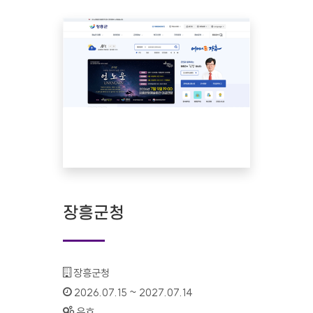
장흥군청
기관명 :
장흥군청
인증기간 :
2026.07.15 ~ 2027.07.14
상태 :
유효