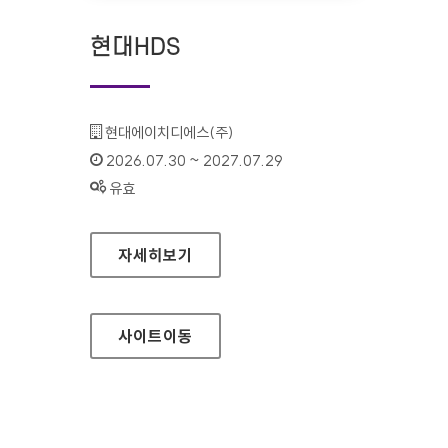
현대HDS
기관명 :
현대에이치디에스(주)
인증기간 :
2026.07.30 ~ 2027.07.29
상태 :
유효
현대HDS
자세히보기
사이트
이동