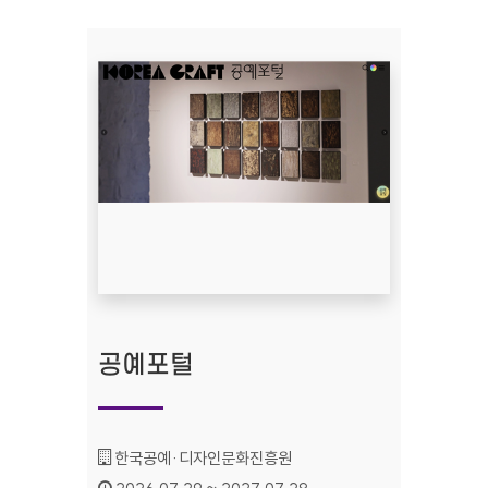
공예포털
기관명 :
한국공예·디자인문화진흥원
인증기간 :