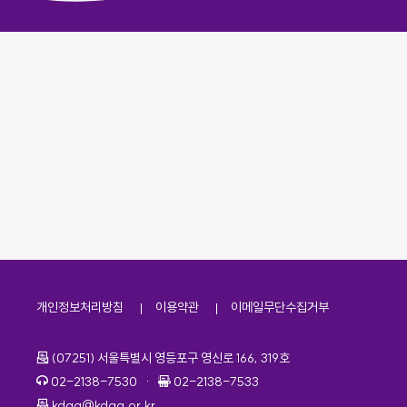
개인정보처리방침
이용약관
이메일무단수집거부
주소
(07251) 서울특별시 영등포구 영신로 166, 319호
전화번호
팩스번호
02-2138-7530
·
02-2138-7533
이메일
kdaa@kdaa.or.kr