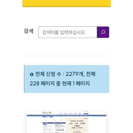
검색
검색옵션
검색
전체 신청 수 : 2279개, 전체
228 페이지 중 현재 1 페이지