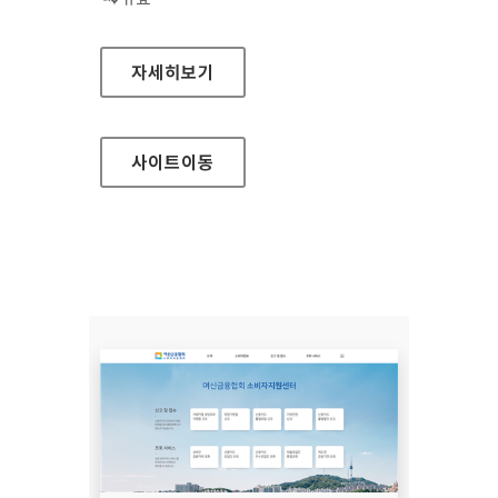
장흥군청
자세히보기
사이트
이동