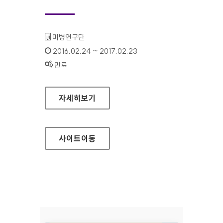
기관명 :
미병연구단
인증기간 :
2016.02.24 ~ 2017.02.23
상태 :
만료
미병연구단 홈페이지
자세히보기
사이트
이동