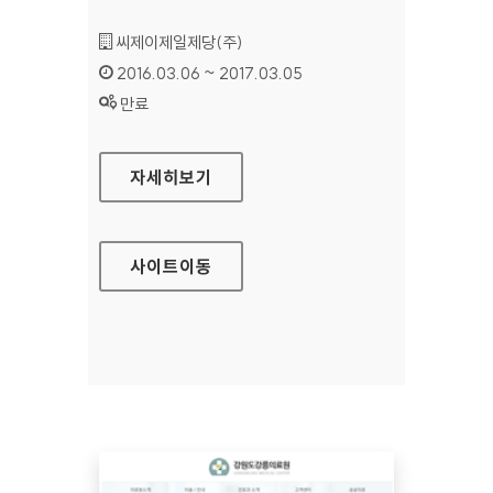
기관명 :
씨제이제일제당(주)
인증기간 :
2016.03.06 ~ 2017.03.05
상태 :
만료
CJ제일제당 홈페이지
자세히보기
사이트
이동