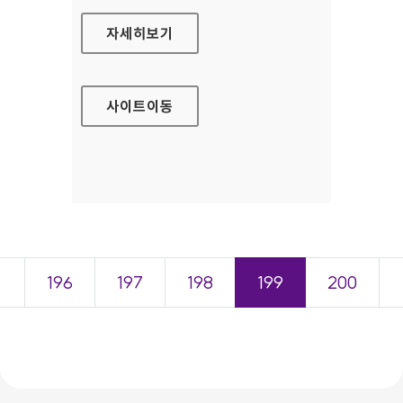
꿈드래 쇼핑몰 홈페이지
자세히보기
사이트
이동
＜
196
197
198
199
200