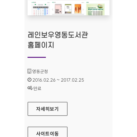
레인보우영동도서관
홈페이지
기관명 :
영동군청
인증기간 :
2016.02.26 ~ 2017.02.25
상태 :
만료
레인보우영동도서관 홈페이지
자세히보기
사이트
이동