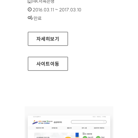
기관명 :
HK저축은행
인증기간 :
2016.03.11 ~ 2017.03.10
상태 :
만료
HK저축은행 대표 홈페이지
자세히보기
사이트
이동