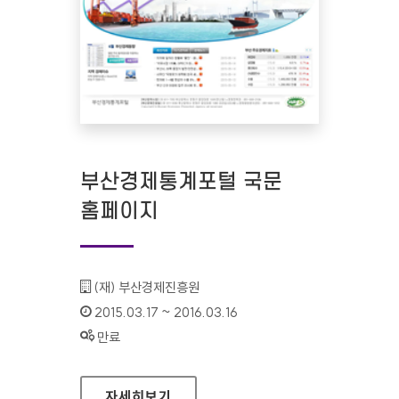
부산경제통계포털 국문
홈페이지
기관명 :
(재) 부산경제진흥원
인증기간 :
2015.03.17 ~ 2016.03.16
상태 :
만료
부산경제통계포털 국문 홈페이지
자세히보기