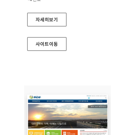
더불어꿈 홈페이지
자세히보기
사이트
이동