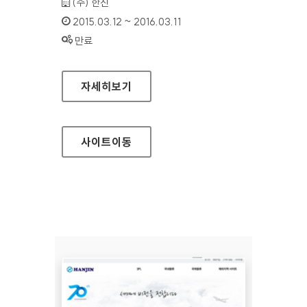
기관명 :
(주) 한진
인증기간 :
2015.03.12 ~ 2016.03.11
상태 :
만료
한진택배 홈페이지
자세히보기
사이트
이동