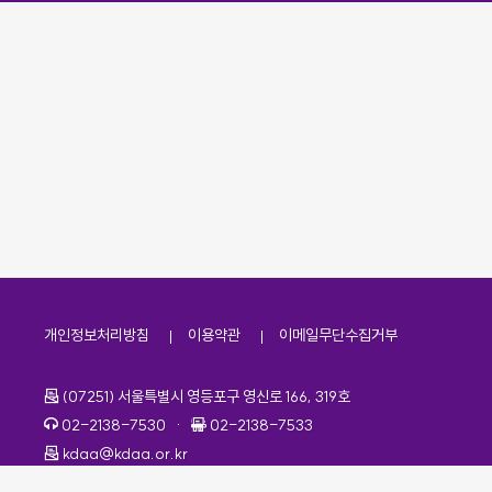
개인정보처리방침
이용약관
이메일무단수집거부
주소
(07251) 서울특별시 영등포구 영신로 166, 319호
전화번호
팩스번호
02-2138-7530
·
02-2138-7533
이메일
kdaa@kdaa.or.kr