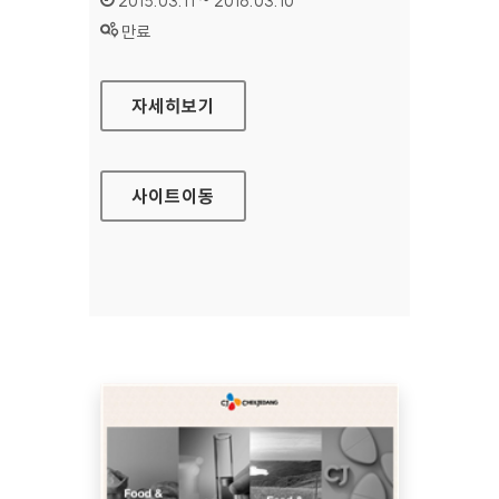
2015.03.11 ~ 2016.03.10
상태 :
만료
HK저축은행 홈페이지
자세히보기
사이트
이동