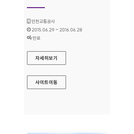
기관명 :
인천교통공사
인증기간 :
2015.06.29 ~ 2016.06.28
상태 :
만료
인천 장애인콜택시 홈페이지
자세히보기
사이트
이동