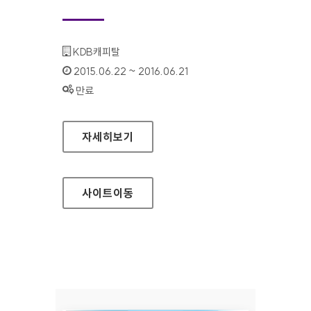
기관명 :
KDB캐피탈
인증기간 :
2015.06.22 ~ 2016.06.21
상태 :
만료
KDB캐피탈 신용카드(기업) 홈페이지
자세히보기
사이트
이동