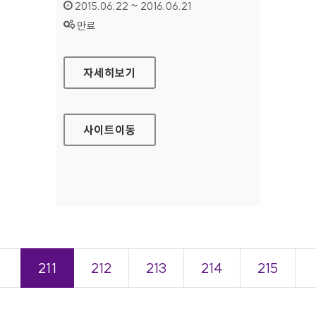
인증기간 :
2015.06.22 ~ 2016.06.21
상태 :
만료
100세누리 시니어사회활동포탈 홈페이지
자세히보기
사이트
이동
＜
211
212
213
214
215