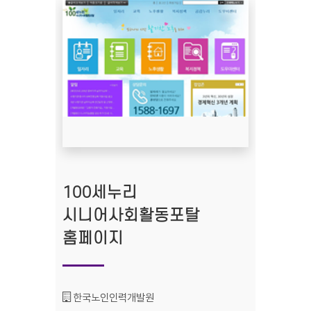
100세누리
시니어사회활동포탈
홈페이지
기관명 :
한국노인인력개발원