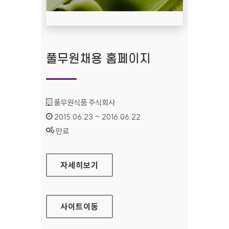
풀무원채용 홈페이지
기관명 :
풀무원식품 주식회사
인증기간 :
2015.06.23 ~ 2016.06.22
상태 :
만료
풀무원채용 홈페이지
자세히보기
사이트
이동