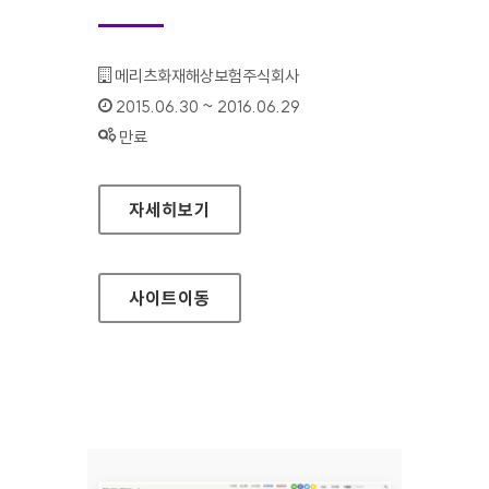
기관명 :
메리츠화재해상보험주식회사
인증기간 :
2015.06.30 ~ 2016.06.29
상태 :
만료
메리츠화재 다이렉트몰 홈페이지
자세히보기
사이트
이동