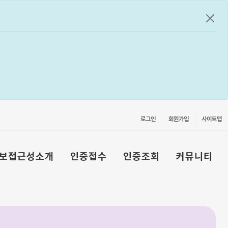
공지
로그인
회원가입
사이트맵
보접근성소개
인증접수
인증조회
커뮤니티