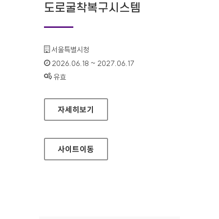
도로굴착복구시스템
기관명 :
서울특별시청
인증기간 :
2026.06.18 ~ 2027.06.17
상태 :
유효
서울특별시 도로굴착복구시스템
자세히보기
사이트
이동