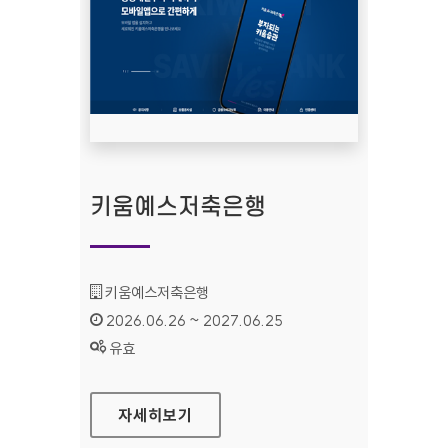
키움예스저축은행
기관명 :
키움예스저축은행
인증기간 :
2026.06.26 ~ 2027.06.25
상태 :
유효
키움예스저축은행
자세히보기