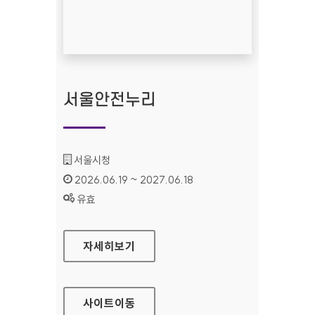
서울안전누리
기관명 :
서울시청
인증기간 :
2026.06.19 ~ 2027.06.18
상태 :
유효
서울안전누리
자세히보기
사이트
이동