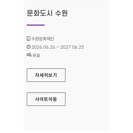
문화도시 수원
기관명 :
수원문화재단
인증기간 :
2026.06.26 ~ 2027.06.25
상태 :
유효
문화도시 수원
자세히보기
사이트
이동