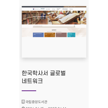
한국학사서 글로벌
네트워크
기관명 :
국립중앙도서관