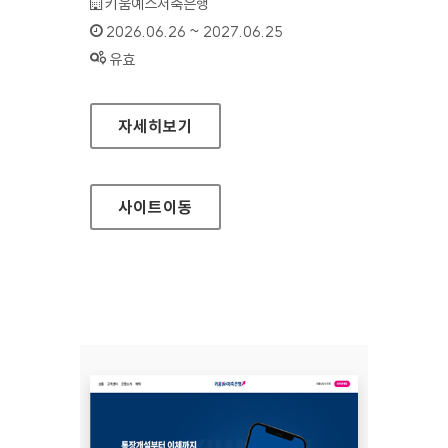
기관명 :
키움예스저축은행
인증기간 :
2026.06.26 ~ 2027.06.25
상태 :
유효
키움예스저축은행(모바일웹)
자세히보기
사이트
이동