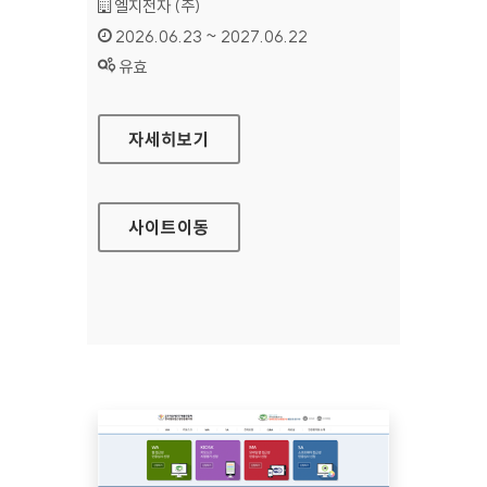
기관명 :
엘지전자 (주)
인증기간 :
2026.06.23 ~ 2027.06.22
상태 :
유효
LG CONTENT STORE
자세히보기
사이트
이동