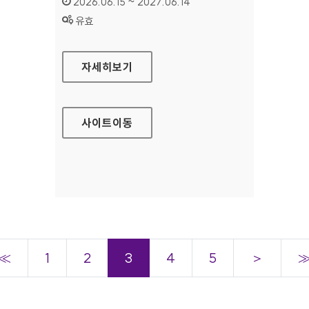
인증기간 :
2026.06.15 ~ 2027.06.14
상태 :
유효
한국학사서 글로벌 네트워크
자세히보기
사이트
이동
≪
1
2
3
4
5
＞