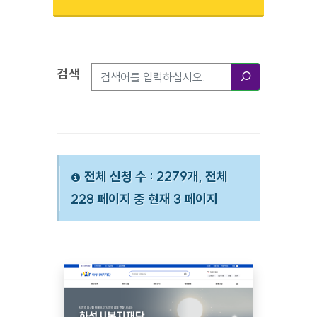
검색
검색옵션
검색
전체 신청 수 : 2279개, 전체
228 페이지 중 현재 3 페이지