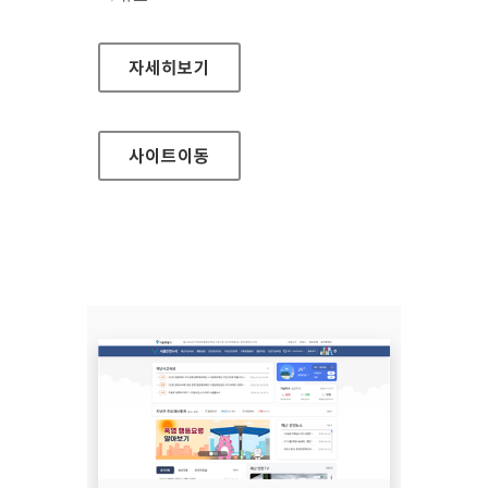
(사)한국장애인단체총연합회 한국정보접근성인
자세히보기
사이트
이동