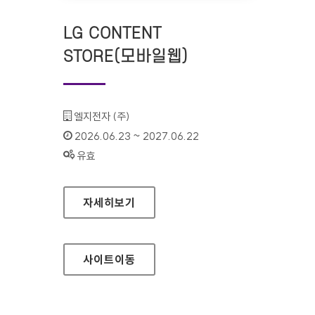
LG CONTENT
STORE(모바일웹)
기관명 :
엘지전자 (주)
인증기간 :
2026.06.23 ~ 2027.06.22
상태 :
유효
LG CONTENT STORE(모바일웹)
자세히보기
사이트
이동