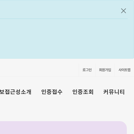
공지
로그인
회원가입
사이트맵
보접근성소개
인증접수
인증조회
커뮤니티