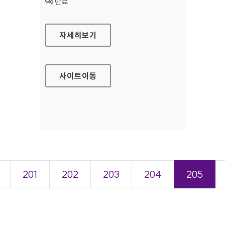
상태 :
만료
국립나주병원 홈페이지
자세히보기
사이트
이동
201
202
203
204
205