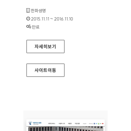
기관명 :
한화생명
인증기간 :
2015.11.11 ~ 2016.11.10
상태 :
만료
한화생명 모바일웹
자세히보기
사이트
이동