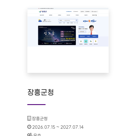
장흥군청
기관명 :
장흥군청
인증기간 :
2026.07.15 ~ 2027.07.14
상태 :
유효