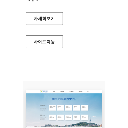
장흥군청
자세히보기
사이트
이동