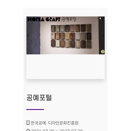
공예포털
기관명 :
한국공예·디자인문화진흥원
인증기간 :