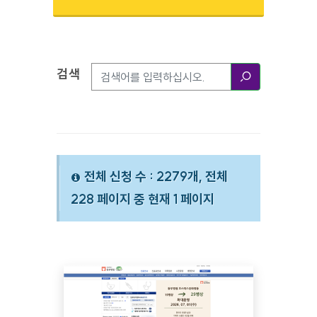
검색
검색옵션
검색
전체 신청 수 : 2279개, 전체
228 페이지 중 현재 1 페이지