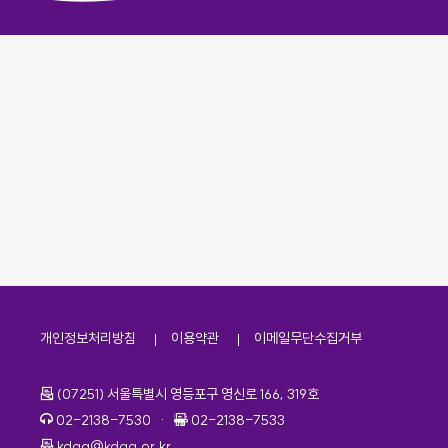
개인정보처리방침
이용약관
이메일무단수집거부
주소
(07251) 서울특별시 영등포구 영신로 166, 319호
전화번호
팩스번호
02-2138-7530
·
02-2138-7533
이메일
kdaa@kdaa.or.kr