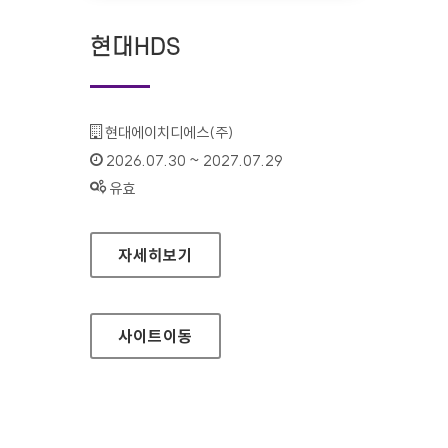
현대HDS
기관명 :
현대에이치디에스(주)
인증기간 :
2026.07.30 ~ 2027.07.29
상태 :
유효
현대HDS
자세히보기
사이트
이동