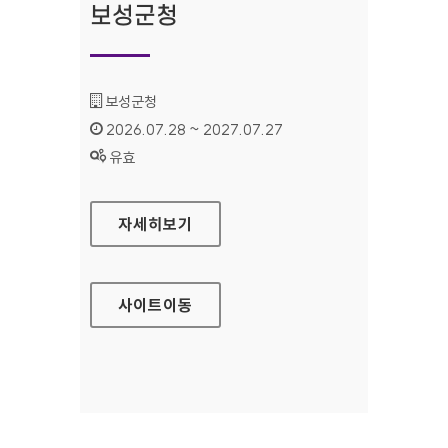
보성군청
기관명 :
보성군청
인증기간 :
2026.07.28 ~ 2027.07.27
상태 :
유효
보성군청
자세히보기
사이트
이동