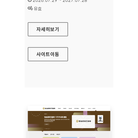
2026.07.29 ~ 2027.07.28
상태 :
유효
공예포털
자세히보기
사이트
이동