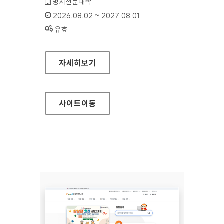
기관명 :
명지전문대학
인증기간 :
2026.08.02 ~ 2027.08.01
상태 :
유효
명지전문대학
자세히보기
사이트
이동