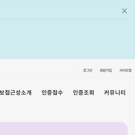
공지
로그인
회원가입
사이트맵
보접근성소개
인증접수
인증조회
커뮤니티