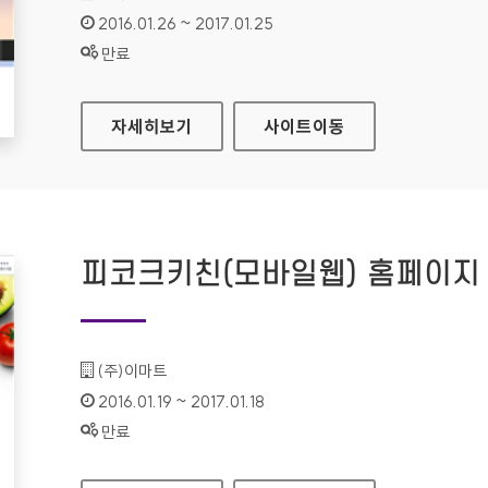
인증기간 :
2016.01.26 ~ 2017.01.25
상태 :
만료
유화증권 홈페이지
자세히보기
사이트
이동
피코크키친(모바일웹) 홈페이지
기관명 :
(주)이마트
인증기간 :
2016.01.19 ~ 2017.01.18
상태 :
만료