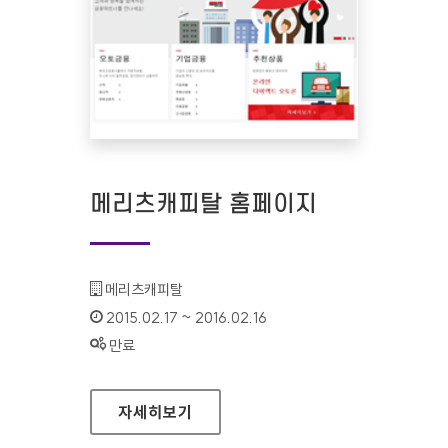
메리츠캐피탈 홈페이지
기관명 :
메리츠캐피탈
인증기간 :
2015.02.17 ~ 2016.02.16
상태 :
만료
메리츠캐피탈 홈페이지
자세히보기