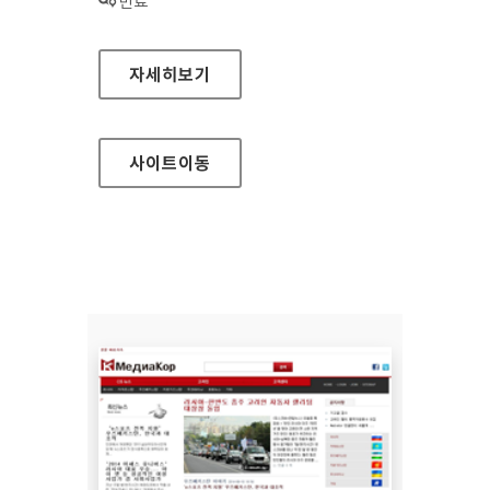
상태 :
만료
문화재조사연구단 홈페이지
자세히보기
사이트
이동