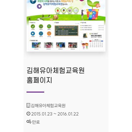
김해유아체험교육원
홈페이지
기관명 :
김해유아체험교육원
인증기간 :
2015.01.23 ~ 2016.01.22
상태 :
만료