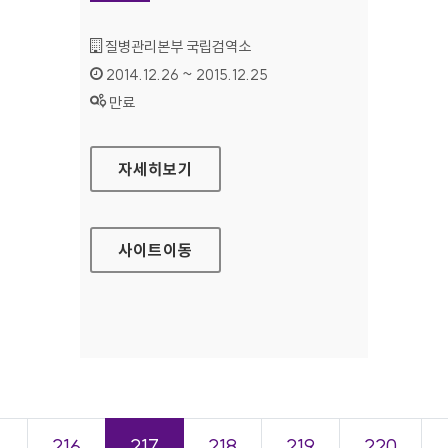
기관명 :
질병관리본부 국립검역소
인증기간 :
2014.12.26 ~ 2015.12.25
상태 :
만료
질병관리본부 국립검역소 홈페이지
자세히보기
사이트
이동
＜
216
217
218
219
220