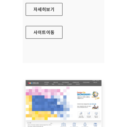
김해유아체험교육원 홈페이지
자세히보기
사이트
이동