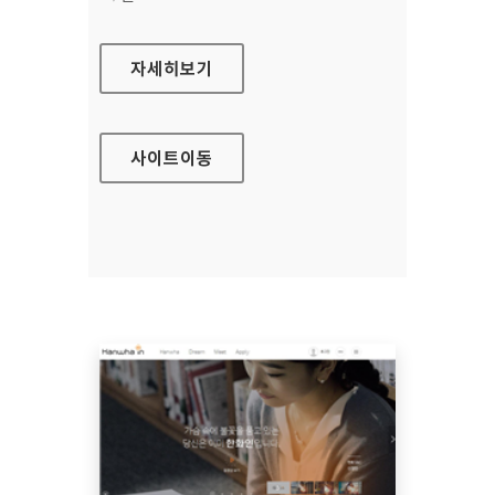
국립목포병원 홈페이지
자세히보기
사이트
이동