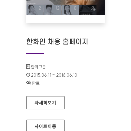
한화인 채용 홈페이지
기관명 :
한화그룹
인증기간 :
2015.06.11 ~ 2016.06.10
상태 :
만료
한화인 채용 홈페이지
자세히보기
사이트
이동