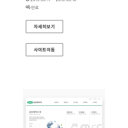
상태 :
만료
쏠리드 국문 홈페이지
자세히보기
사이트
이동