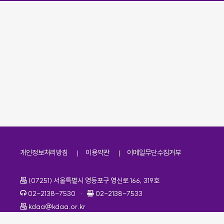
개인정보처리방침
이용약관
이메일무단수집거부
주소
(07251) 서울특별시 영등포구 영신로 166, 319호
전화번호
팩스번호
02-2138-7530
·
02-2138-7533
이메일
kdaa@kdaa.or.kr