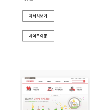
광주광역시 교통정보센터 홈페이지
자세히보기
사이트
이동