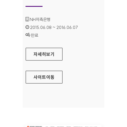
기관명 :
NH저축은행
인증기간 :
2015.06.08 ~ 2016.06.07
상태 :
만료
NH저축은행 홈페이지
자세히보기
사이트
이동