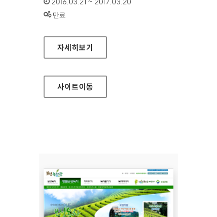
인증기간 :
2016.03.21 ~ 2017.03.20
상태 :
만료
연암대학교 홈페이지
자세히보기
사이트
이동