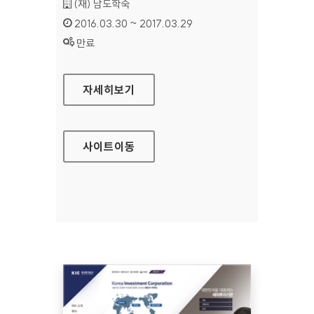
기관명 :
(재) 남도학숙
인증기간 :
2016.03.30 ~ 2017.03.29
상태 :
만료
남도학숙 대표 홈페이지
자세히보기
사이트
이동