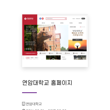
연암대학교 홈페이지
기관명 :
연암대학교