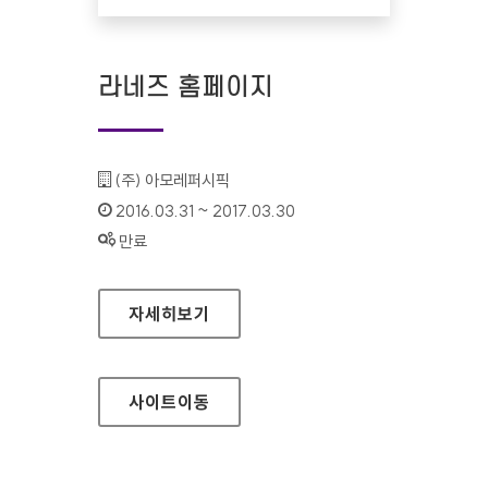
라네즈 홈페이지
기관명 :
(주) 아모레퍼시픽
인증기간 :
2016.03.31 ~ 2017.03.30
상태 :
만료
라네즈 홈페이지
자세히보기
사이트
이동