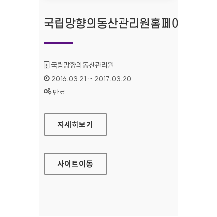
국립망향의동산관리원홈페이지
기관명 :
국립망향의동산관리원
인증기간 :
2016.03.21 ~ 2017.03.20
상태 :
만료
국립망향의동산관리원홈페이지
자세히보기
사이트
이동