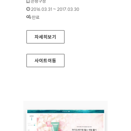
기관명 :
은평구청
인증기간 :
2016.03.31 ~ 2017.03.30
상태 :
만료
은평구청 홈페이지
자세히보기
사이트
이동