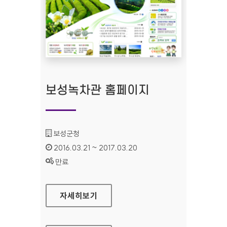
보성녹차관 홈페이지
기관명 :
보성군청
인증기간 :
2016.03.21 ~ 2017.03.20
상태 :
만료
보성녹차관 홈페이지
자세히보기