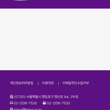
개인정보처리방침
이용약관
이메일무단수집거부
주소
(07251) 서울특별시 영등포구 영신로 166, 319호
전화번호
팩스번호
02-2138-7530
·
02-2138-7533
이메일
kdaa@kdaa.or.kr