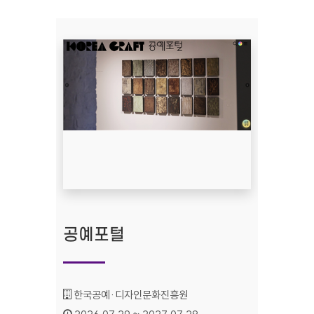
공예포털
기관명 :
한국공예·디자인문화진흥원
인증기간 :