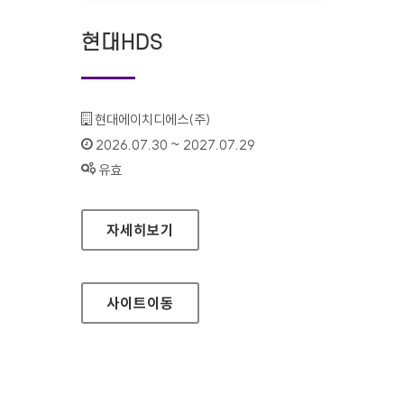
현대HDS
기관명 :
현대에이치디에스(주)
인증기간 :
2026.07.30 ~ 2027.07.29
상태 :
유효
현대HDS
자세히보기
사이트
이동