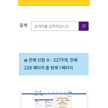
검색
검색옵션
검색
전체 신청 수 : 2279개, 전체
228 페이지 중 현재 1 페이지