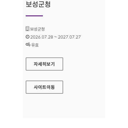
보성군청
기관명 :
보성군청
인증기간 :
2026.07.28 ~ 2027.07.27
상태 :
유효
보성군청
자세히보기
사이트
이동