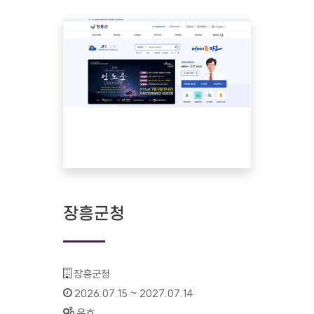
장흥군청
기관명 :
장흥군청
인증기간 :
2026.07.15 ~ 2027.07.14
상태 :
유효