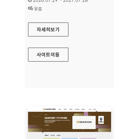
2026.07.29 ~ 2027.07.28
상태 :
유효
공예포털
자세히보기
사이트
이동