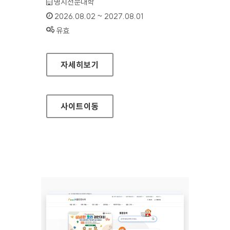
기관명 :
명지전문대학
인증기간 :
2026.08.02 ~ 2027.08.01
상태 :
유효
명지전문대학
자세히보기
사이트
이동