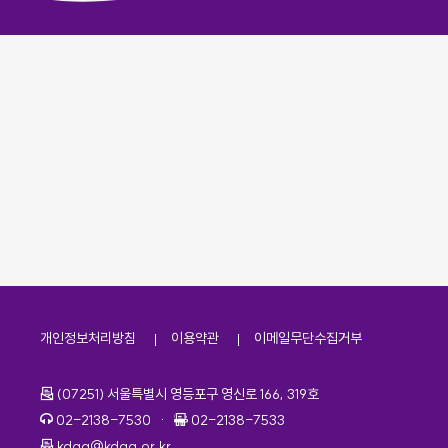
개인정보처리방침
이용약관
이메일무단수집거부
주소
(07251) 서울특별시 영등포구 영신로 166, 319호
전화번호
팩스번호
02-2138-7530
·
02-2138-7533
이메일
kdaa@kdaa.or.kr