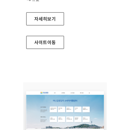
장흥군청
자세히보기
사이트
이동