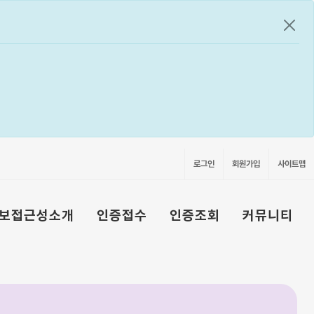
공지
로그인
회원가입
사이트맵
보접근성소개
인증접수
인증조회
커뮤니티