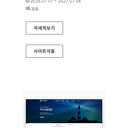
인증기간 :
2026.07.07 ~ 2027.07.06
상태 :
유효
여신금융협회 소비자지원센터
자세히보기
사이트
이동