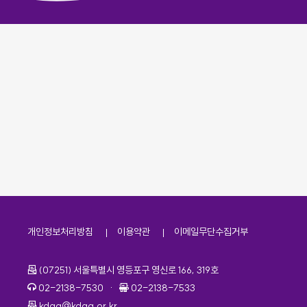
개인정보처리방침
이용약관
이메일무단수집거부
주소
(07251) 서울특별시 영등포구 영신로 166, 319호
전화번호
팩스번호
02-2138-7530
·
02-2138-7533
이메일
kdaa@kdaa.or.kr