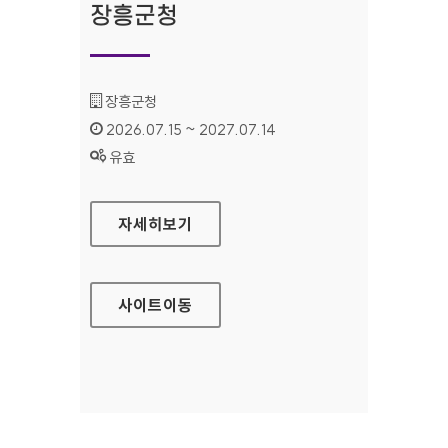
장흥군청
기관명 :
장흥군청
인증기간 :
2026.07.15 ~ 2027.07.14
상태 :
유효
장흥군청
자세히보기
사이트
이동