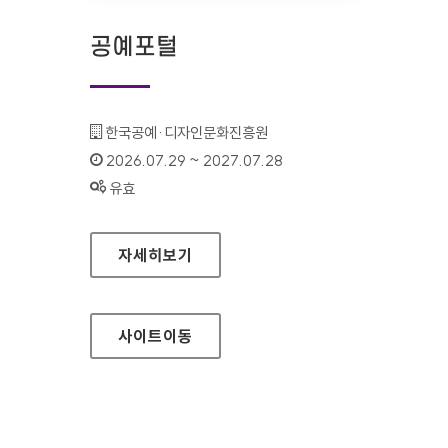
공예포털
기관명 :
한국공예·디자인문화진흥원
인증기간 :
2026.07.29 ~ 2027.07.28
상태 :
유효
공예포털
자세히보기
사이트
이동