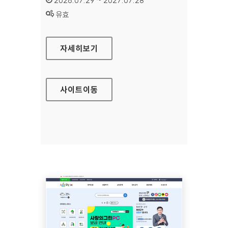
2026.07.29 ~ 2027.07.28
상태 :
유효
방송문화진흥회
자세히보기
사이트
이동