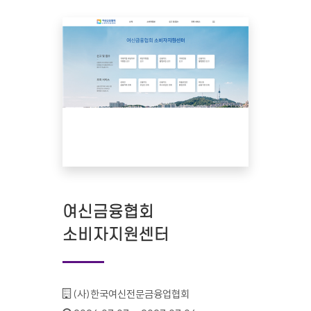
여신금융협회
소비자지원센터
기관명 :
(사)한국여신전문금융업협회