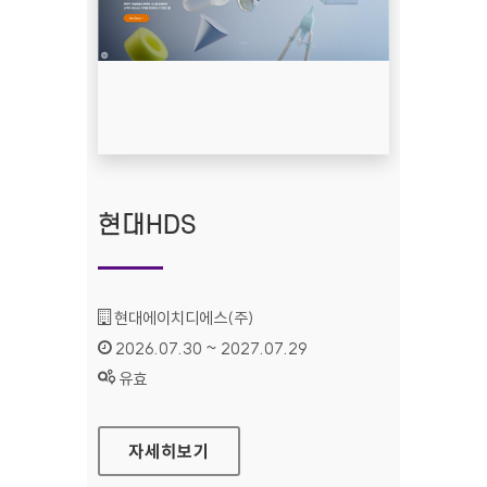
현대HDS
기관명 :
현대에이치디에스(주)
인증기간 :
2026.07.30 ~ 2027.07.29
상태 :
유효
현대HDS
자세히보기