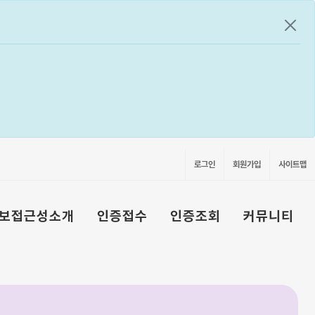
공지
로그인
회원가입
사이트맵
보접근성소개
인증접수
인증조회
커뮤니티