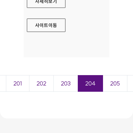
현대캐피탈 홈페이지
자세히보기
사이트
이동
201
202
203
204
205