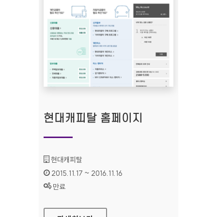
현대캐피탈 홈페이지
기관명 :
현대캐피탈
인증기간 :
2015.11.17 ~ 2016.11.16
상태 :
만료