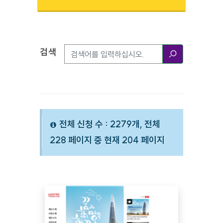
검색
검색옵션
검색
전체 신청 수 : 2279개, 전체
228 페이지 중 현재 204 페이지