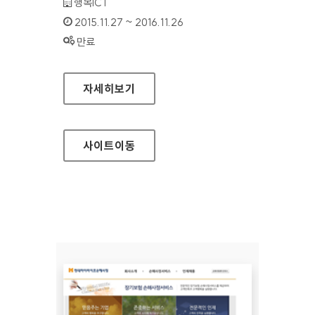
기관명 :
행복ICT
인증기간 :
2015.11.27 ~ 2016.11.26
상태 :
만료
세상 홈페이지
자세히보기
사이트
이동