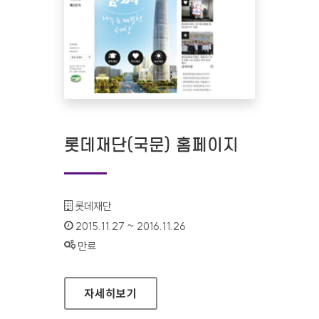
롯데재단(국문) 홈페이지
기관명 :
롯데재단
인증기간 :
2015.11.27 ~ 2016.11.26
상태 :
만료
롯데재단(국문) 홈페이지
자세히보기