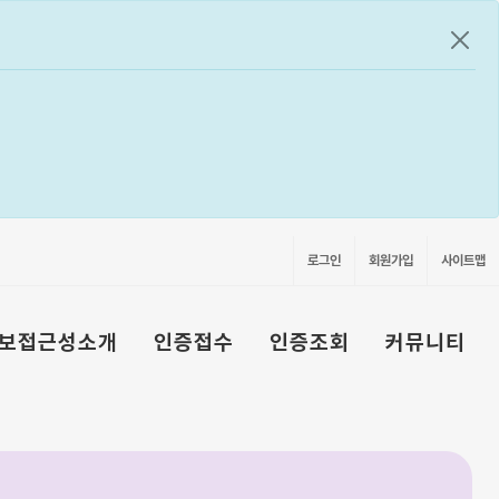
공지
로그인
회원가입
사이트맵
보접근성소개
인증접수
인증조회
커뮤니티