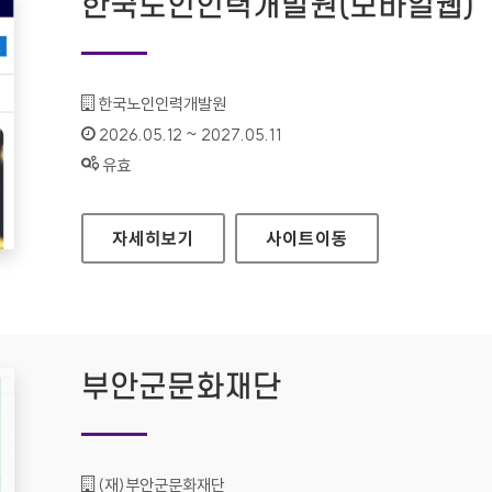
한국노인인력개발원(모바일웹)
기관명 :
한국노인인력개발원
인증기간 :
2026.05.12 ~ 2027.05.11
상태 :
유효
한국노인인력개발원(모바일웹)
자세히보기
사이트
이동
부안군문화재단
기관명 :
(재)부안군문화재단