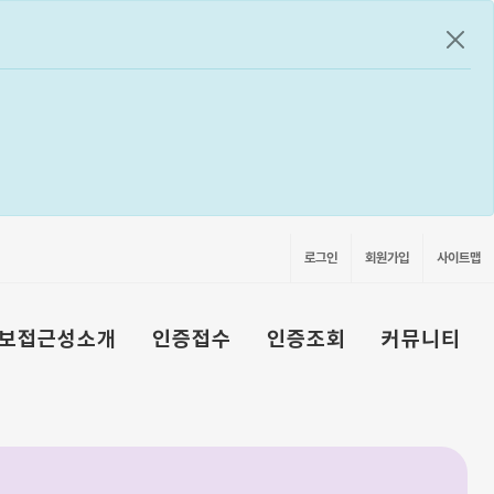
공지
로그인
회원가입
사이트맵
보접근성소개
인증접수
인증조회
커뮤니티