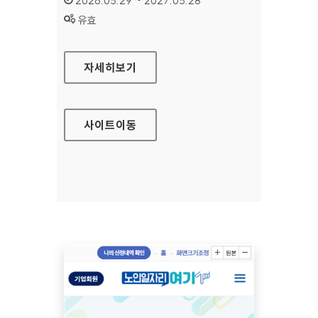
2026.05.29 ~ 2027.05.28
상태 :
유효
수원문화재단 대표
자세히보기
사이트
이동