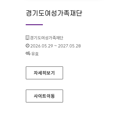
경기도여성가족재단
기관명 :
경기도여성가족재단
인증기간 :
2026.05.29 ~ 2027.05.28
상태 :
유효
경기도여성가족재단
자세히보기
사이트
이동