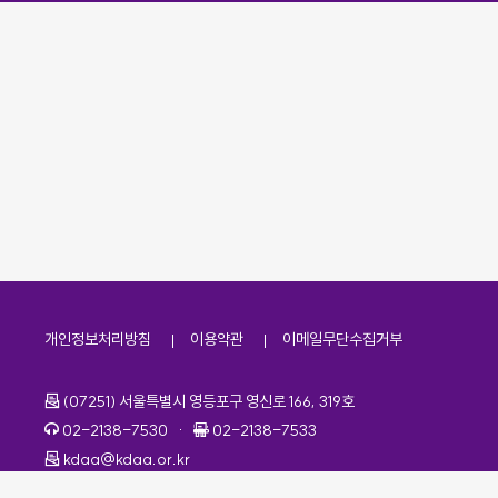
개인정보처리방침
이용약관
이메일무단수집거부
주소
(07251) 서울특별시 영등포구 영신로 166, 319호
전화번호
팩스번호
02-2138-7530
·
02-2138-7533
이메일
kdaa@kdaa.or.kr