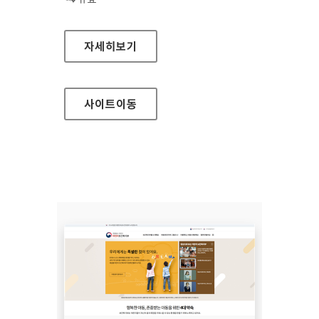
시흥도시공사 대표
자세히보기
사이트
이동