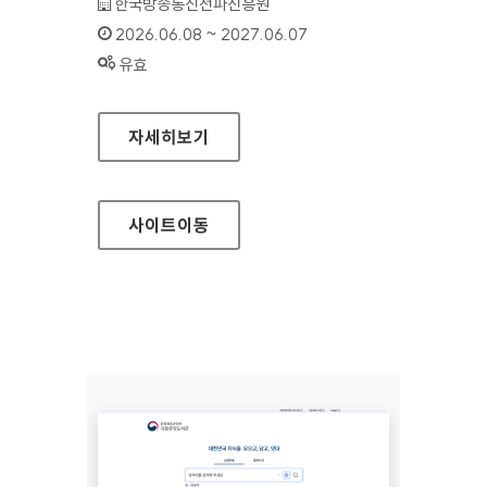
기관명 :
한국방송통신전파진흥원
인증기간 :
2026.06.08 ~ 2027.06.07
상태 :
유효
이음5G지원포털
자세히보기
사이트
이동