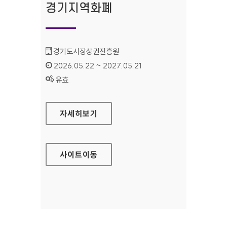
경기지역화폐
기관명 :
경기도시장상권진흥원
인증기간 :
2026.05.22 ~ 2027.05.21
상태 :
유효
경기지역화폐
자세히보기
사이트
이동