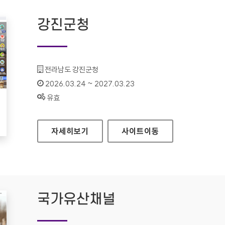
강진군청
기관명 :
전라남도 강진군청
인증기간 :
2026.03.24 ~ 2027.03.23
상태 :
유효
강진군청
자세히보기
사이트
이동
국가유산채널