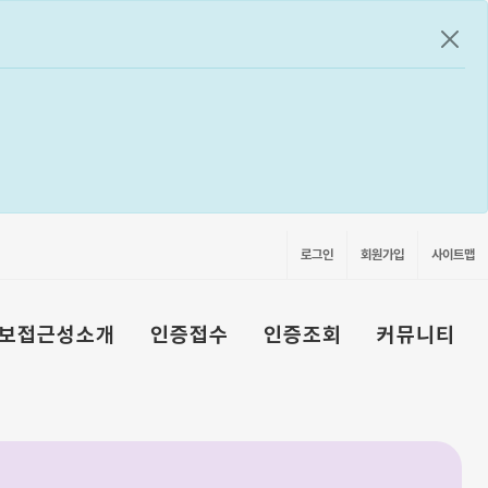
공지
로그인
회원가입
사이트맵
보접근성소개
인증접수
인증조회
커뮤니티