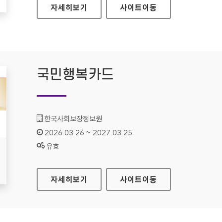
시각장애인업무지원시스템
자세히보기
사이트
이동
국민행복카드
기관명 :
한국사회보장정보원
인증기간 :
2026.03.26 ~ 2027.03.25
상태 :
유효
국민행복카드
자세히보기
사이트
이동