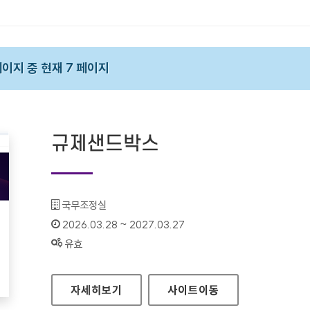
 페이지 중 현재 7 페이지
규제샌드박스
기관명 :
국무조정실
인증기간 :
2026.03.28 ~ 2027.03.27
상태 :
유효
규제샌드박스
자세히보기
사이트
이동