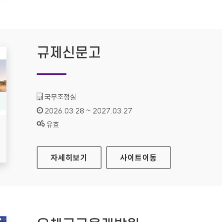
규제신문고
기관명 :
국무조정실
인증기간 :
2026.03.28 ~ 2027.03.27
상태 :
유효
규제신문고
자세히보기
사이트
이동