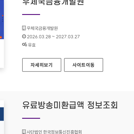
우체국금융개발원
기관명 :
우체국금융개발원
인증기간 :
2026.03.28 ~ 2027.03.27
상태 :
유효
우체국금융개발원
자세히보기
사이트
이동
유료방송미환급액 정보조회
기관명 :
사단법인 한국정보통신진흥협회