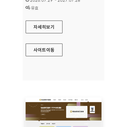
2026.07.29 ~ 2027.07.28
상태 :
유효
공예포털
자세히보기
사이트
이동