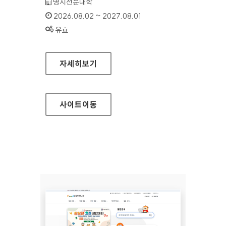
기관명 :
명지전문대학
인증기간 :
2026.08.02 ~ 2027.08.01
상태 :
유효
명지전문대학
자세히보기
사이트
이동