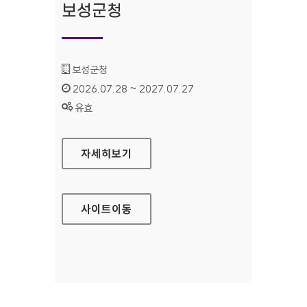
보성군청
기관명 :
보성군청
인증기간 :
2026.07.28 ~ 2027.07.27
상태 :
유효
보성군청
자세히보기
사이트
이동