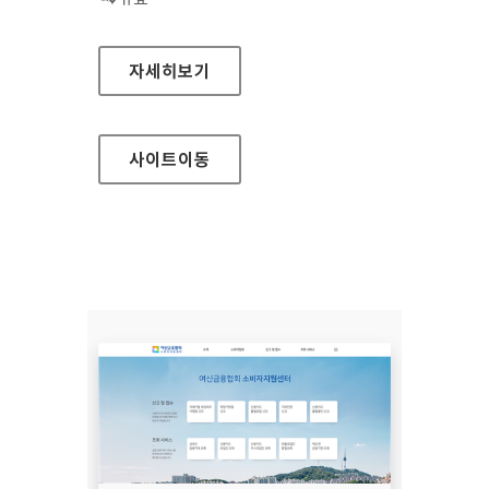
장흥군청
자세히보기
사이트
이동