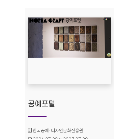
공예포털
기관명 :
한국공예·디자인문화진흥원
인증기간 :