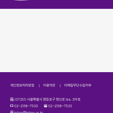
개인정보처리방침
이용약관
이메일무단수집거부
주소
(07251) 서울특별시 영등포구 영신로 166, 319호
전화번호
팩스번호
02-2138-7530
·
02-2138-7533
이메일
kdaa@kdaa.or.kr