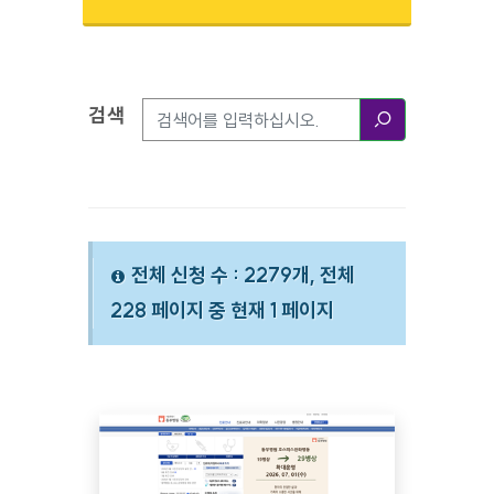
검색
검색옵션
검색
전체 신청 수 : 2279개, 전체
228 페이지 중 현재 1 페이지