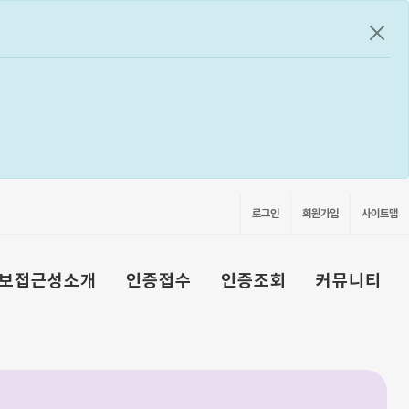
공지
로그인
회원가입
사이트맵
보접근성소개
인증접수
인증조회
커뮤니티