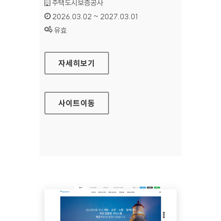
기관명 :
주택도시보증공사
인증기간 :
2026.03.02 ~ 2027.03.01
상태 :
유효
주택도시보증공사 사회임대주택
자세히보기
사이트
이동