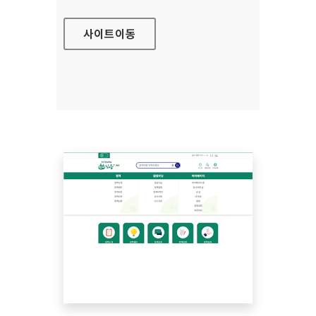
사이트
이동