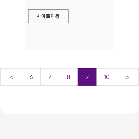
사이트
이동
＜
6
7
8
9
10
＞