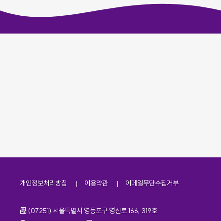
개인정보처리방침
이용약관
이메일무단수집거부
주소
(07251) 서울특별시 영등포구 영신로 166, 319호