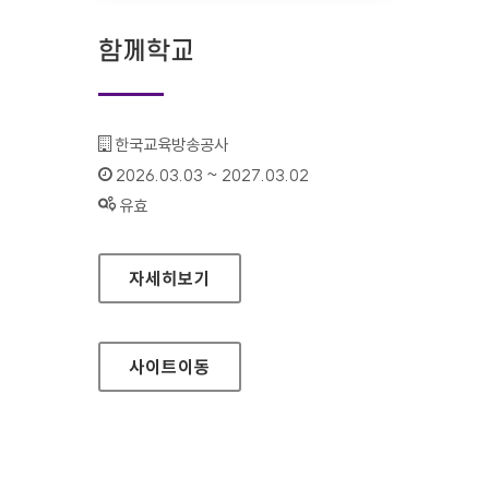
함께학교
기관명 :
한국교육방송공사
인증기간 :
2026.03.03 ~ 2027.03.02
상태 :
유효
함께학교
자세히보기
사이트
이동