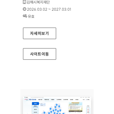
기관명 :
김해시복지재단
인증기간 :
2026.03.02 ~ 2027.03.01
상태 :
유효
김해시복지재단
자세히보기
사이트
이동