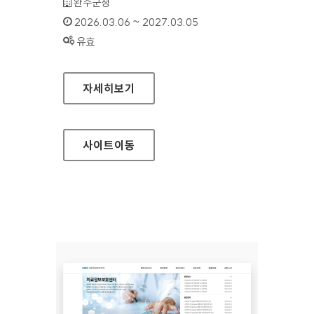
기관명 :
완주군청
인증기간 :
2026.03.06 ~ 2027.03.05
상태 :
유효
완주군청
자세히보기
사이트
이동