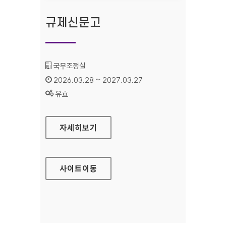
규제신문고
기관명 :
국무조정실
인증기간 :
2026.03.28 ~ 2027.03.27
상태 :
유효
규제신문고
자세히보기
사이트
이동