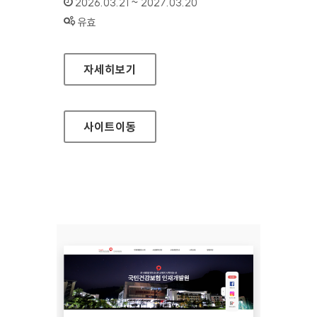
인증기간 :
2026.03.21 ~ 2027.03.20
상태 :
유효
국민건강보험공단 인재개발원(모바일웹)
자세히보기
사이트
이동