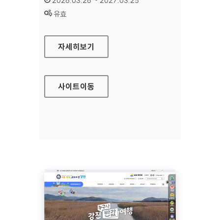
2026.03.26 ~ 2027.03.25
상태 :
유효
국민행복카드
자세히보기
사이트
이동