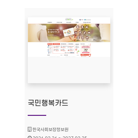
국민행복카드
기관명 :
한국사회보장정보원
인증기간 :