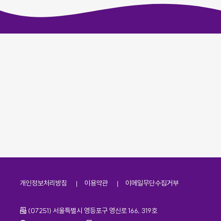
개인정보처리방침
이용약관
이메일무단수집거부
주소
(07251) 서울특별시 영등포구 영신로 166, 319호