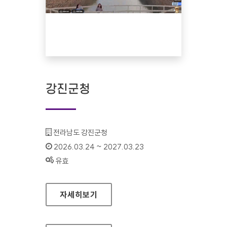
강진군청
기관명 :
전라남도 강진군청
인증기간 :
2026.03.24 ~ 2027.03.23
상태 :
유효
강진군청
자세히보기