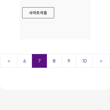
사이트
이동
＜
6
7
8
9
10
＞