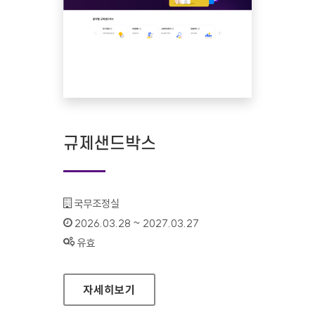
규제샌드박스
기관명 :
국무조정실
인증기간 :
2026.03.28 ~ 2027.03.27
상태 :
유효
규제샌드박스
자세히보기