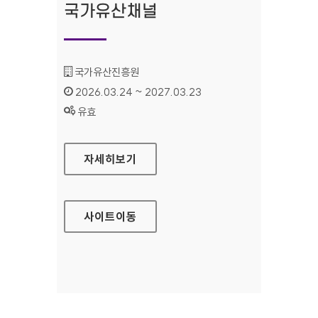
국가유산채널
기관명 :
국가유산진흥원
인증기간 :
2026.03.24 ~ 2027.03.23
상태 :
유효
국가유산채널
자세히보기
사이트
이동