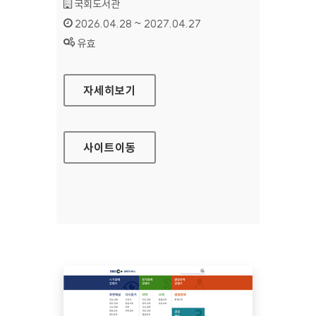
기관명 :
국회도서관
인증기간 :
2026.04.28 ~ 2027.04.27
상태 :
유효
국회도서관
자세히보기
사이트
이동