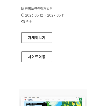
기관명 :
한국노인인력개발원
인증기간 :
2026.05.12 ~ 2027.05.11
상태 :
유효
한국노인인력개발원(모바일웹)
자세히보기
사이트
이동