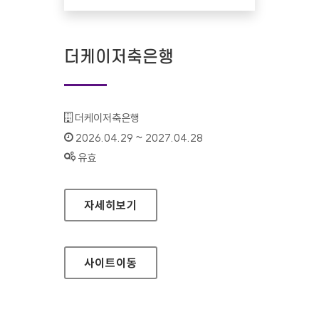
더케이저축은행
기관명 :
더케이저축은행
인증기간 :
2026.04.29 ~ 2027.04.28
상태 :
유효
더케이저축은행
자세히보기
사이트
이동