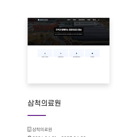
삼척의료원
기관명 :
삼척의료원