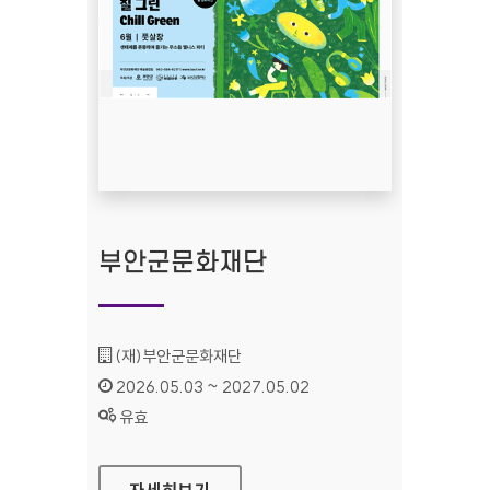
부안군문화재단
기관명 :
(재)부안군문화재단
인증기간 :
2026.05.03 ~ 2027.05.02
상태 :
유효
부안군문화재단
자세히보기