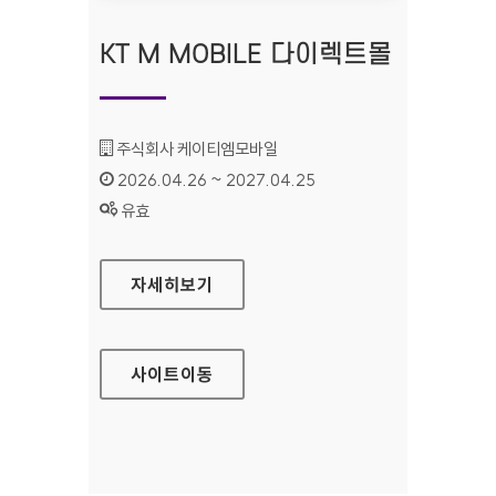
KT M MOBILE 다이렉트몰
기관명 :
주식회사 케이티엠모바일
인증기간 :
2026.04.26 ~ 2027.04.25
상태 :
유효
KT M MOBILE 다이렉트몰
자세히보기
사이트
이동