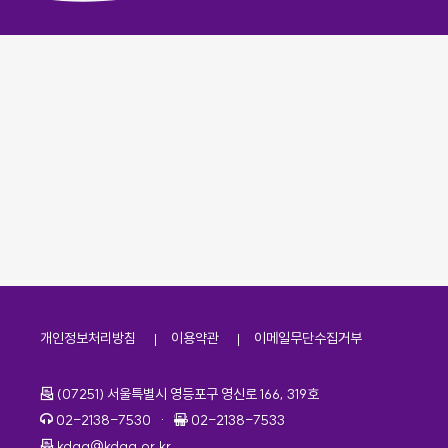
개인정보처리방침
이용약관
이메일무단수집거부
주소
(07251) 서울특별시 영등포구 영신로 166, 319호
전화번호
팩스번호
02-2138-7530
·
02-2138-7533
이메일
kdaa@kdaa.or.kr