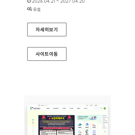
인증기간 :
2026.04.21 ~ 2027.04.20
상태 :
유효
삼척의료원
자세히보기
사이트
이동