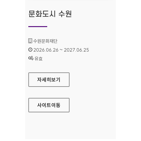
문화도시 수원
기관명 :
수원문화재단
인증기간 :
2026.06.26 ~ 2027.06.25
상태 :
유효
문화도시 수원
자세히보기
사이트
이동