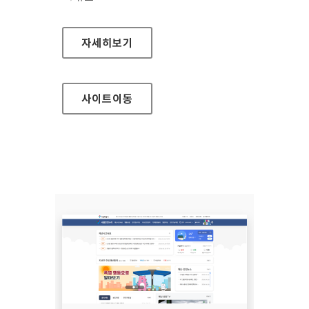
(사)한국장애인단체총연합회 한국정보접근성인
자세히보기
사이트
이동