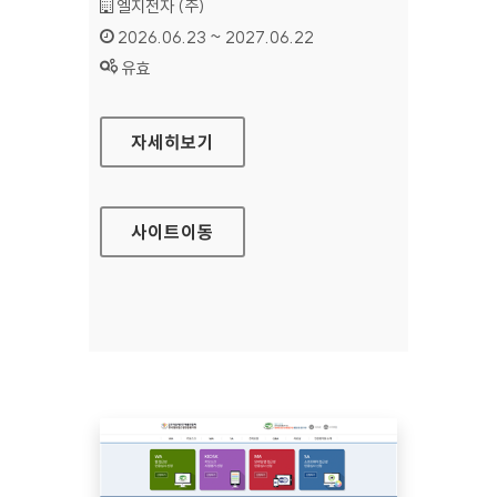
기관명 :
엘지전자 (주)
인증기간 :
2026.06.23 ~ 2027.06.22
상태 :
유효
LG CONTENT STORE
자세히보기
사이트
이동