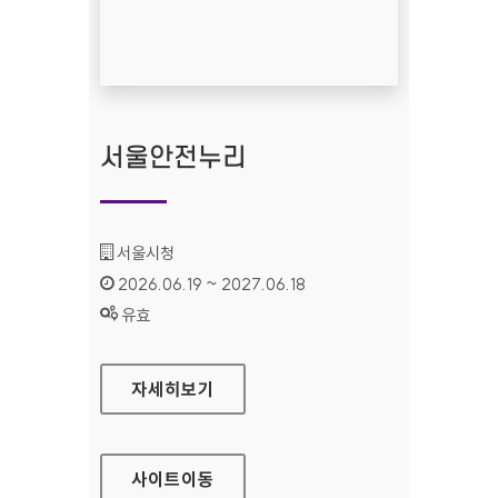
서울안전누리
기관명 :
서울시청
인증기간 :
2026.06.19 ~ 2027.06.18
상태 :
유효
서울안전누리
자세히보기
사이트
이동