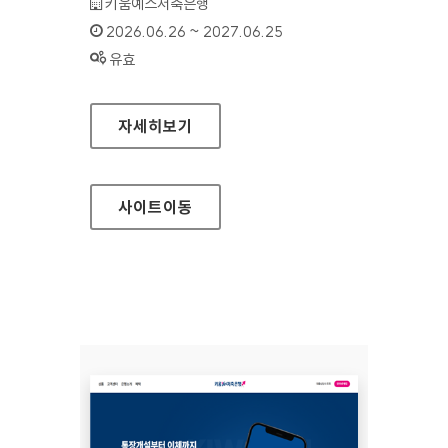
기관명 :
키움예스저축은행
인증기간 :
2026.06.26 ~ 2027.06.25
상태 :
유효
키움예스저축은행(모바일웹)
자세히보기
사이트
이동