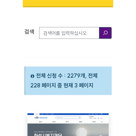
검색
검색옵션
검색
전체 신청 수 : 2279개, 전체
228 페이지 중 현재 3 페이지