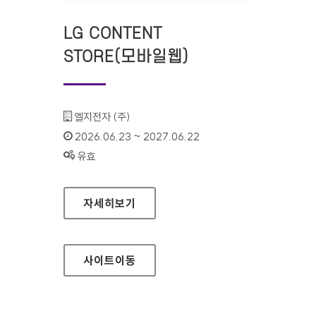
LG CONTENT
STORE(모바일웹)
기관명 :
엘지전자 (주)
인증기간 :
2026.06.23 ~ 2027.06.22
상태 :
유효
LG CONTENT STORE(모바일웹)
자세히보기
사이트
이동