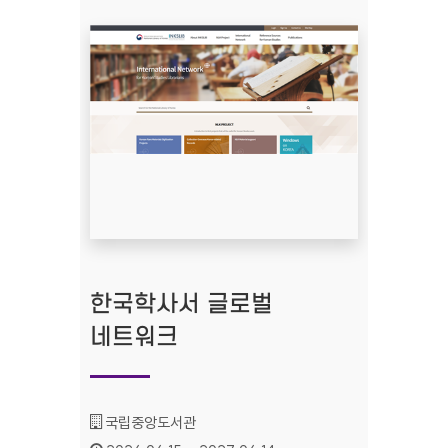
한국학사서 글로벌
네트워크
기관명 :
국립중앙도서관