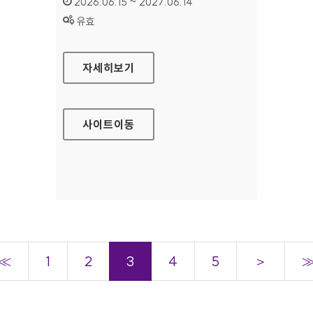
인증기간 :
2026.06.15 ~ 2027.06.14
상태 :
유효
한국학사서 글로벌 네트워크
자세히보기
사이트
이동
≪
1
2
3
4
5
＞