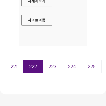
의성군청 홈페이지
자세히보기
사이트
이동
221
222
223
224
225