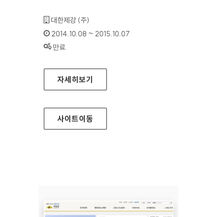
기관명 :
대한제강 (주)
인증기간 :
2014.10.08 ~ 2015.10.07
상태 :
만료
대한제강 홈페이지
자세히보기
사이트
이동