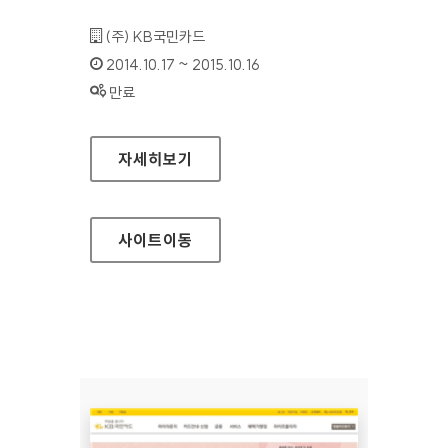
기관명 :
(주) KB국민카드
인증기간 :
2014.10.17 ~ 2015.10.16
상태 :
만료
KB국민카드 법인 홈페이지
자세히보기
사이트
이동