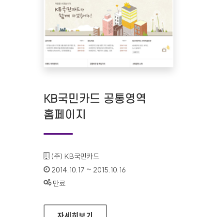
KB국민카드 공통영역
홈페이지
기관명 :
(주) KB국민카드
인증기간 :
2014.10.17 ~ 2015.10.16
상태 :
만료
KB국민카드 공통영역 홈페이지
자세히보기