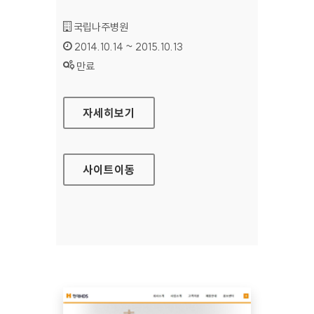
기관명 :
국립나주병원
인증기간 :
2014.10.14 ~ 2015.10.13
상태 :
만료
국립나주병원 홈페이지
자세히보기
사이트
이동