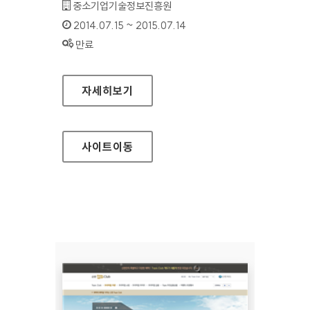
기관명 :
중소기업기술정보진흥원
인증기간 :
2014.07.15 ~ 2015.07.14
상태 :
만료
경영혁신플랫폼
자세히보기
사이트
이동