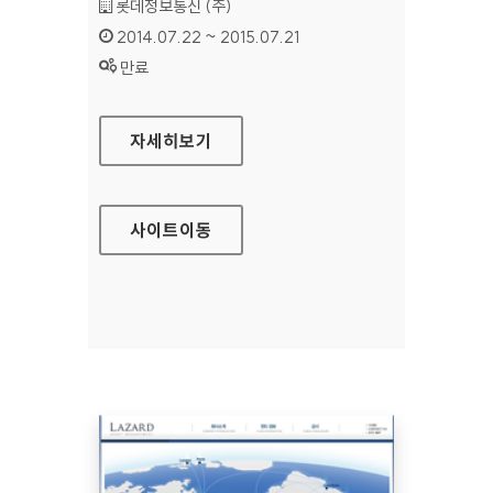
기관명 :
롯데정보통신 (주)
인증기간 :
2014.07.22 ~ 2015.07.21
상태 :
만료
롯데그룹채용 홈페이지
자세히보기
사이트
이동