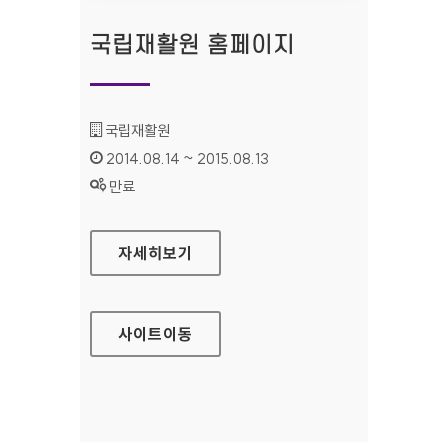
국립재활원 홈페이지
기관명 :
국립재활원
인증기간 :
2014.08.14 ~ 2015.08.13
상태 :
만료
국립재활원 홈페이지
자세히보기
사이트
이동