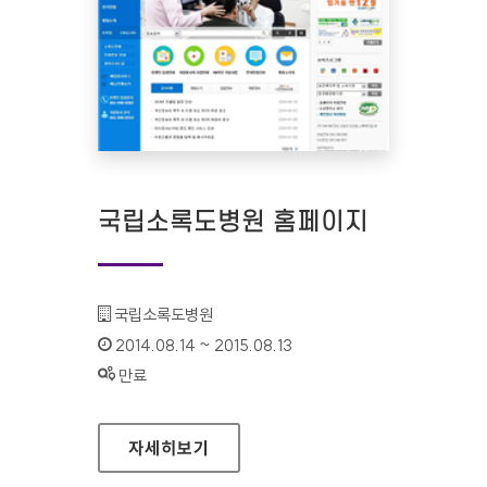
국립소록도병원 홈페이지
기관명 :
국립소록도병원
인증기간 :
2014.08.14 ~ 2015.08.13
상태 :
만료
국립소록도병원 홈페이지
자세히보기