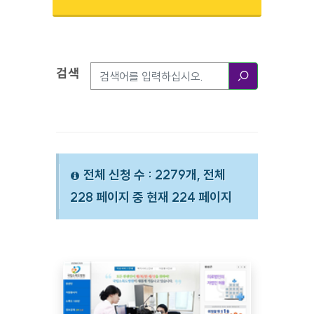
검색
검색옵션
검색
전체 신청 수 : 2279개, 전체
228 페이지 중 현재 224 페이지