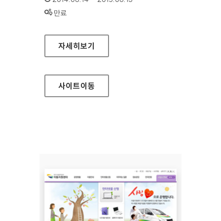
상태 :
만료
5·18 기념재단 홈페이지
자세히보기
사이트
이동