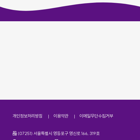
개인정보처리방침
이용약관
이메일무단수집거부
주소
(07251) 서울특별시 영등포구 영신로 166, 319호