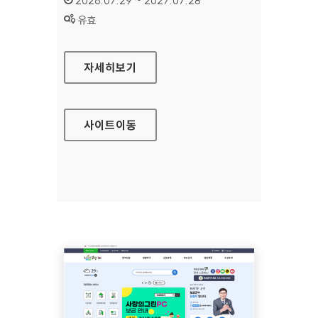
2026.07.29 ~ 2027.07.28
상태 :
유효
방송문화진흥회
자세히보기
사이트
이동