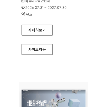
기관명 :
식품의약품안전처
인증기간 :
2026.07.31 ~ 2027.07.30
상태 :
유효
식품안전나라
자세히보기
사이트
이동