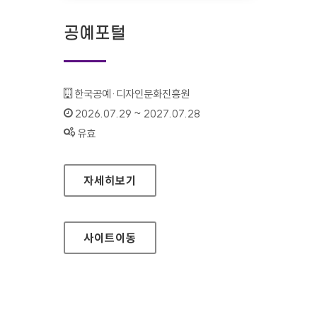
공예포털
기관명 :
한국공예·디자인문화진흥원
인증기간 :
2026.07.29 ~ 2027.07.28
상태 :
유효
공예포털
자세히보기
사이트
이동