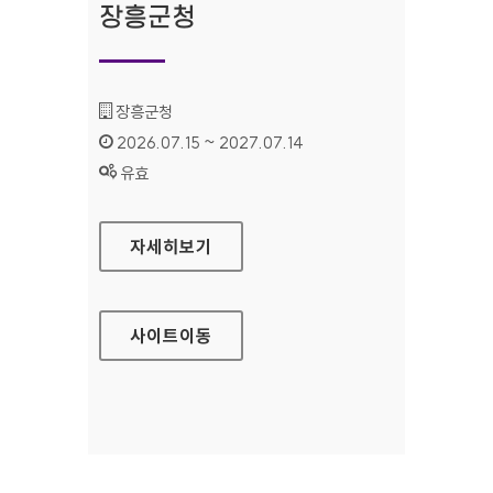
장흥군청
기관명 :
장흥군청
인증기간 :
2026.07.15 ~ 2027.07.14
상태 :
유효
장흥군청
자세히보기
사이트
이동