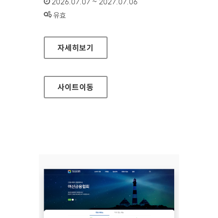
인증기간 :
2026.07.07 ~ 2027.07.06
상태 :
유효
여신금융협회 소비자지원센터
자세히보기
사이트
이동