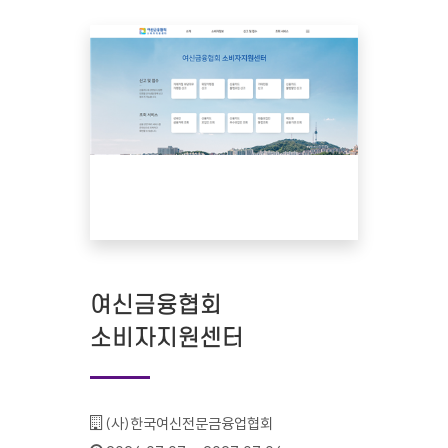
여신금융협회
소비자지원센터
기관명 :
(사)한국여신전문금융업협회