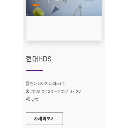
현대HDS
기관명 :
현대에이치디에스(주)
인증기간 :
2026.07.30 ~ 2027.07.29
상태 :
유효
현대HDS
자세히보기