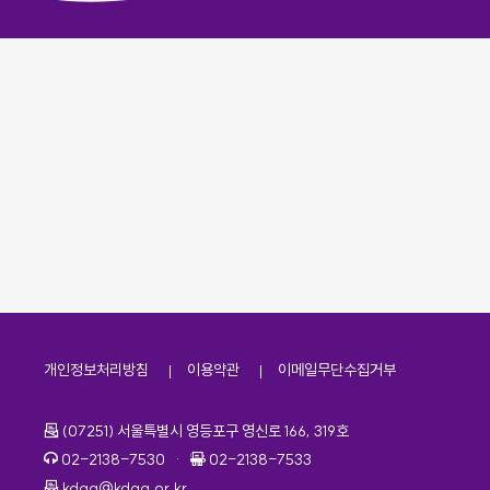
개인정보처리방침
이용약관
이메일무단수집거부
주소
(07251) 서울특별시 영등포구 영신로 166, 319호
전화번호
팩스번호
02-2138-7530
·
02-2138-7533
이메일
kdaa@kdaa.or.kr