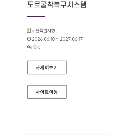
도로굴착복구시스템
기관명 :
서울특별시청
인증기간 :
2026.06.18 ~ 2027.06.17
상태 :
유효
서울특별시 도로굴착복구시스템
자세히보기
사이트
이동