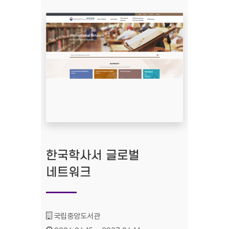
한국학사서 글로벌
네트워크
기관명 :
국립중앙도서관