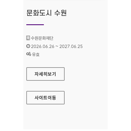
문화도시 수원
기관명 :
수원문화재단
인증기간 :
2026.06.26 ~ 2027.06.25
상태 :
유효
문화도시 수원
자세히보기
사이트
이동