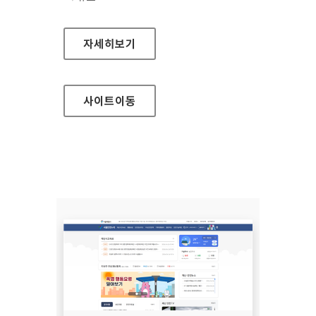
(사)한국장애인단체총연합회 한국정보접근성인
자세히보기
사이트
이동