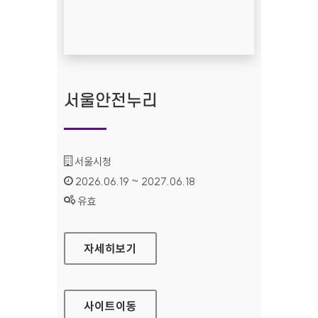
서울안전누리
기관명 :
서울시청
인증기간 :
2026.06.19 ~ 2027.06.18
상태 :
유효
서울안전누리
자세히보기
사이트
이동