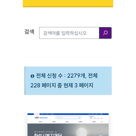
검색
검색옵션
검색
전체 신청 수 : 2279개, 전체
228 페이지 중 현재 3 페이지