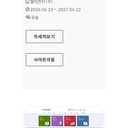
기관명 :
엘지전자 (주)
인증기간 :
2026.06.23 ~ 2027.06.22
상태 :
유효
LG CONTENT STORE
자세히보기
사이트
이동