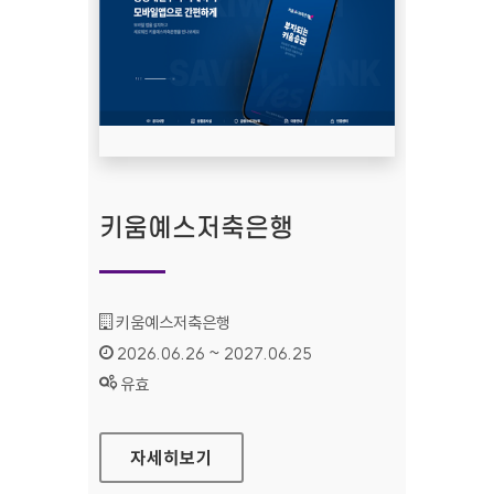
키움예스저축은행
기관명 :
키움예스저축은행
인증기간 :
2026.06.26 ~ 2027.06.25
상태 :
유효
키움예스저축은행
자세히보기