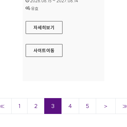
인증기간 :
2026.06.15 ~ 2027.06.14
상태 :
유효
한국학사서 글로벌 네트워크
자세히보기
사이트
이동
≪
1
2
3
4
5
＞