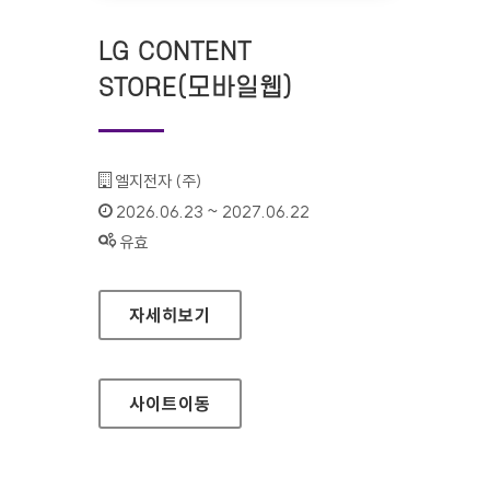
LG CONTENT
STORE(모바일웹)
기관명 :
엘지전자 (주)
인증기간 :
2026.06.23 ~ 2027.06.22
상태 :
유효
LG CONTENT STORE(모바일웹)
자세히보기
사이트
이동