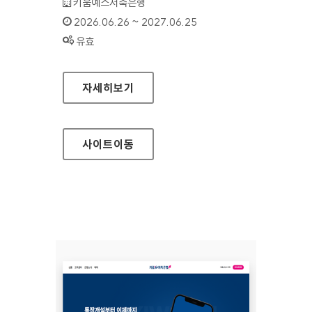
기관명 :
키움예스저축은행
인증기간 :
2026.06.26 ~ 2027.06.25
상태 :
유효
키움예스저축은행(모바일웹)
자세히보기
사이트
이동