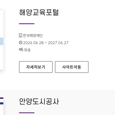
해양교육포털
기관명 :
한국해양재단
인증기간 :
2026.06.28 ~ 2027.06.27
상태 :
유효
해양교육포털
자세히보기
사이트
이동
안양도시공사