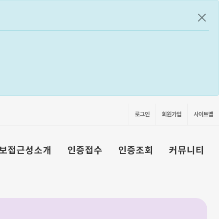
공지
로그인
회원가입
사이트맵
보접근성소개
인증접수
인증조회
커뮤니티