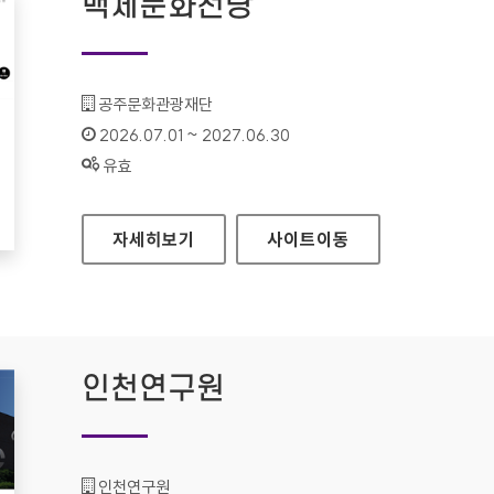
백제문화전당
기관명 :
공주문화관광재단
인증기간 :
2026.07.01 ~ 2027.06.30
상태 :
유효
백제문화전당
자세히보기
사이트
이동
인천연구원
기관명 :
인천연구원