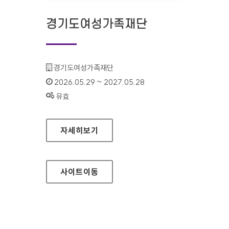
경기도여성가족재단
기관명 :
경기도여성가족재단
인증기간 :
2026.05.29 ~ 2027.05.28
상태 :
유효
경기도여성가족재단
자세히보기
사이트
이동