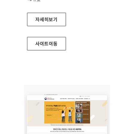
시흥도시공사 대표
자세히보기
사이트
이동