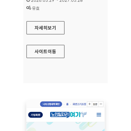
2026.05.29 ~ 2027.05.28
상태 :
유효
수원문화재단 대표
자세히보기
사이트
이동