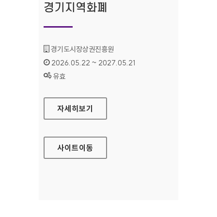
경기지역화폐
기관명 :
경기도시장상권진흥원
인증기간 :
2026.05.22 ~ 2027.05.21
상태 :
유효
경기지역화폐
자세히보기
사이트
이동