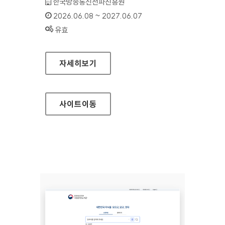
기관명 :
한국방송통신전파진흥원
인증기간 :
2026.06.08 ~ 2027.06.07
상태 :
유효
이음5G지원포털
자세히보기
사이트
이동