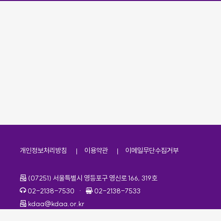
개인정보처리방침
이용약관
이메일무단수집거부
주소
(07251) 서울특별시 영등포구 영신로 166, 319호
전화번호
팩스번호
02-2138-7530
·
02-2138-7533
이메일
kdaa@kdaa.or.kr