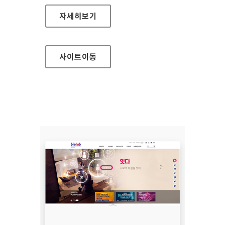
세종예술의전당
자세히보기
사이트
이동