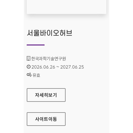
서울바이오허브
기관명 :
한국과학기술연구원
인증기간 :
2026.06.26 ~ 2027.06.25
상태 :
유효
서울바이오허브
자세히보기
사이트
이동