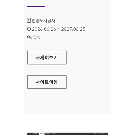
기관명 :
안양도시공사
인증기간 :
2026.06.26 ~ 2027.06.25
상태 :
유효
안양도시공사
자세히보기
사이트
이동