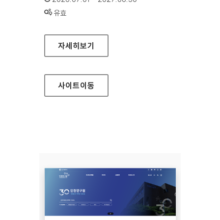
상태 :
유효
백제문화전당
자세히보기
사이트
이동