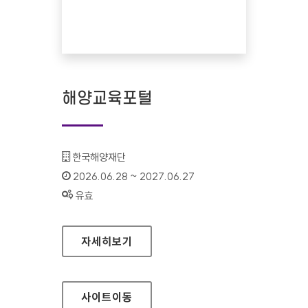
해양교육포털
기관명 :
한국해양재단
인증기간 :
2026.06.28 ~ 2027.06.27
상태 :
유효
해양교육포털
자세히보기
사이트
이동