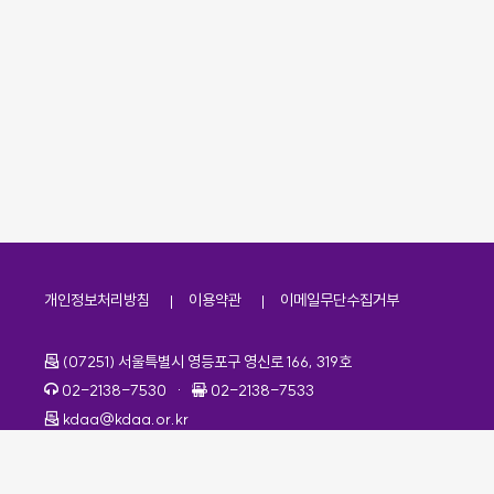
개인정보처리방침
이용약관
이메일무단수집거부
주소
(07251) 서울특별시 영등포구 영신로 166, 319호
전화번호
팩스번호
02-2138-7530
·
02-2138-7533
이메일
kdaa@kdaa.or.kr