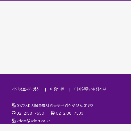
개인정보처리방침
이용약관
이메일무단수집거부
주소
(07251) 서울특별시 영등포구 영신로 166, 319호
전화번호
팩스번호
02-2138-7530
·
02-2138-7533
이메일
kdaa@kdaa.or.kr