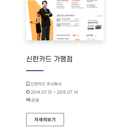
신한카드 가맹점
기관명 :
신한카드 주식회사
인증기간 :
2014.07.15 ~ 2015.07.14
상태 :
만료
신한카드 가맹점
자세히보기