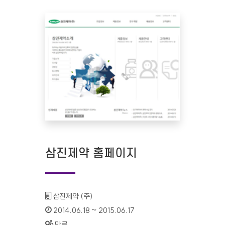
삼진제약 홈페이지
기관명 :
삼진제약 (주)
인증기간 :
2014.06.18 ~ 2015.06.17
상태 :
만료