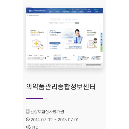
의약품관리종합정보센터
기관명 :
건강보험심사평가원
인증기간 :
2014.07.02 ~ 2015.07.01
상태 :
만료