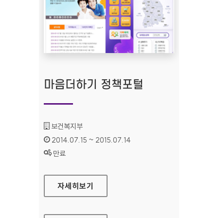
마음더하기 정책포털
기관명 :
보건복지부
인증기간 :
2014.07.15 ~ 2015.07.14
상태 :
만료
마음더하기 정책포털
자세히보기