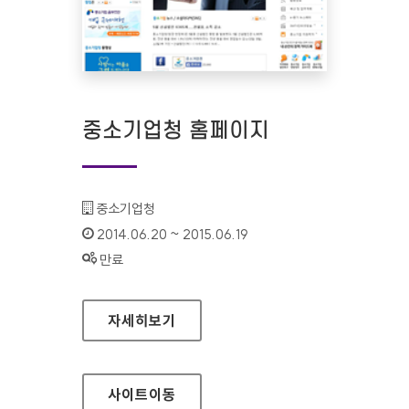
중소기업청 홈페이지
기관명 :
중소기업청
인증기간 :
2014.06.20 ~ 2015.06.19
상태 :
만료
중소기업청 홈페이지
자세히보기
사이트
이동