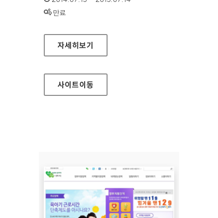
상태 :
만료
신한카드 개인
자세히보기
사이트
이동