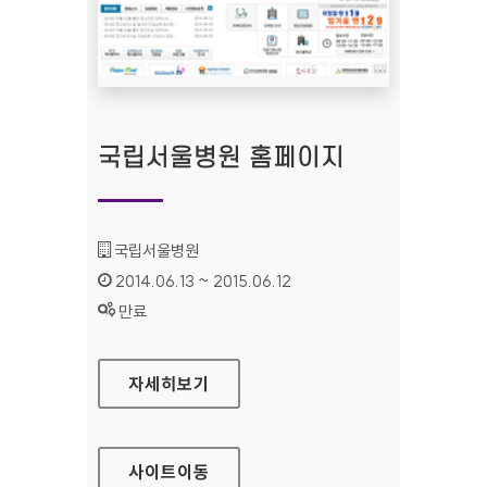
국립서울병원 홈페이지
기관명 :
국립서울병원
인증기간 :
2014.06.13 ~ 2015.06.12
상태 :
만료
국립서울병원 홈페이지
자세히보기
사이트
이동