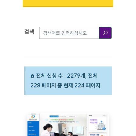
검색
검색옵션
검색
전체 신청 수 : 2279개, 전체
228 페이지 중 현재 224 페이지