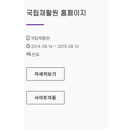
국립재활원 홈페이지
기관명 :
국립재활원
인증기간 :
2014.08.14 ~ 2015.08.13
상태 :
만료
국립재활원 홈페이지
자세히보기
사이트
이동