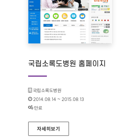
국립소록도병원 홈페이지
기관명 :
국립소록도병원
인증기간 :
2014.08.14 ~ 2015.08.13
상태 :
만료
국립소록도병원 홈페이지
자세히보기