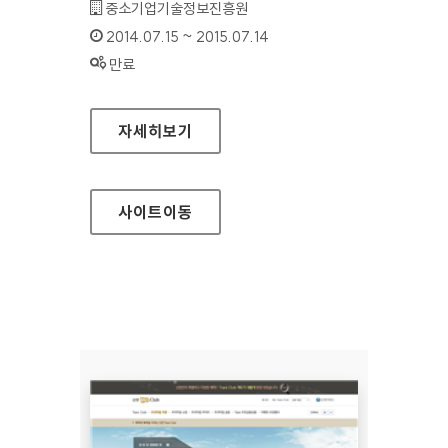
기관명 :
중소기업기술정보진흥원
인증기간 :
2014.07.15 ~ 2015.07.14
상태 :
만료
경영혁신플랫폼
자세히보기
사이트
이동