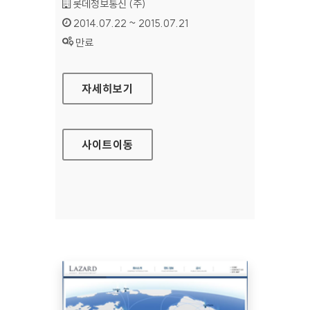
기관명 :
롯데정보통신 (주)
인증기간 :
2014.07.22 ~ 2015.07.21
상태 :
만료
롯데그룹채용 홈페이지
자세히보기
사이트
이동