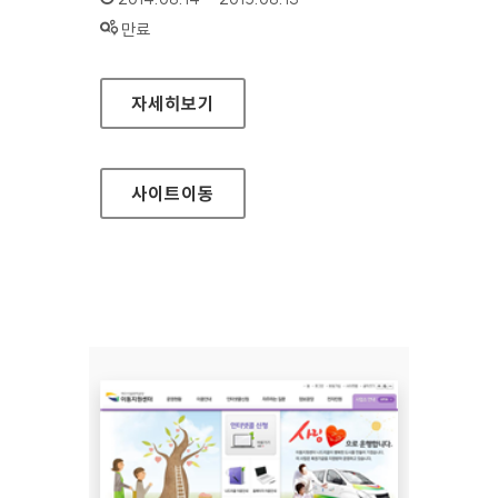
상태 :
만료
5·18 기념재단 홈페이지
자세히보기
사이트
이동