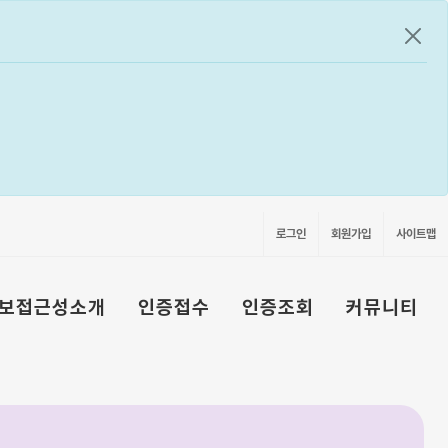
공지
로그인
회원가입
사이트맵
보접근성소개
인증접수
인증조회
커뮤니티